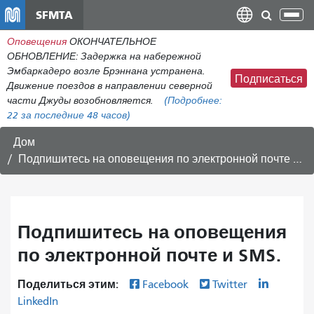
Перейти
SFMTA
Пер
к
нав
Оповещения
ОКОНЧАТЕЛЬНОЕ
общему
ОБНОВЛЕНИЕ: Задержка на набережной
содержанию
Эмбаркадеро возле Брэннана устранена.
Подписаться
Движение поездов в направлении северной
части Джуды возобновляется.
(Подробнее:
22
за последние 48 часов)
Дом
Подпишитесь на оповещения по электронной почте и SMS.
Подпишитесь на оповещения
по электронной почте и SMS.
Поделиться этим:
Facebook
Twitter
LinkedIn