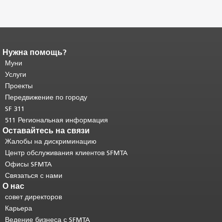
Нужна помощь?
Конец содержимого
страницы.
Муни
Остальная часть этой
страницы повторяется на каждой
Услуги
странице.
Вернуться к началу
Проекты
основного содержимого
.
Передвижение по городу
SF 311
511 Региональная информация
Оставайтесь на связи
Жалобы на дискриминацию
Центр обслуживания клиентов SFMTA
Офисы SFMTA
Связаться с нами
О нас
совет директоров
Карьера
Ведение бизнеса с SFMTA