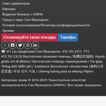
совет директоров
Карьера
Ведение бизнеса с SFMTA
Город и округ Сан-Франциско
Условия использования/Политика конфиденциальности
Архивы
Спланируйте свою поездку
Тарифы
5




☎
311 (за пределами Сан-Франциско: 415.701.2311; TTY
415.701.2323) Бесплатная языковая помощь /
免費語言協助
/
Ayuda
gratis con el idioma
/
Бесплатная помощь переводчиков
/
Trợ giúp
Thông dịch Miễn phí
/
Assistance бесплатная лингвистика
/
無料の言
語支援
/
무료 언어 지원
/
Libreng tulong para sa wikang Filipino
Авторские права © 2013-2025 Транспортное агентство
муниципалитета Сан-Франциско (SFMTA). Все права защищены.