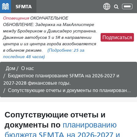
Перейти
SFMTA
Пер
к
нав
Оповещения
ОКОНЧАТЕЛЬНОЕ
общему
ОБНОВЛЕНИЕ: Задержка на МакАллистере
содержанию
между Бродериком и Дивисадеро устранена.
Движение автобусов 5 и 5R в направлении
Подписаться
центра и из центра города возобновляется
в обычном режиме.
(Подробнее:
25
за
последние 48 часов)
Дом
О нас
Бюджетное планирование SFMTA на 2026-2027 и
2027-2028 финансовые годы.
Сопутствующие отчеты и документы по
планированию бюджета SFMTA на 2026-2027 и 2027-2028 финансовые годы.
Сопутствующие отчеты и
документы по
планированию
бюджета SFMTA на 2026-2027 и