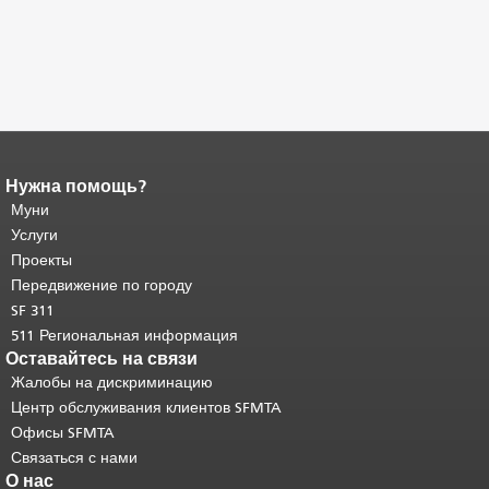
Нужна помощь?
Конец содержимого
страницы.
Муни
Остальная часть этой
страницы повторяется на каждой
Услуги
странице.
Вернуться к началу
Проекты
основного содержимого
.
Передвижение по городу
SF 311
511 Региональная информация
Оставайтесь на связи
Жалобы на дискриминацию
Центр обслуживания клиентов SFMTA
Офисы SFMTA
Связаться с нами
О нас