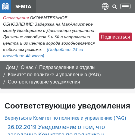
Перейти
SFMTA
Пер
к
нав
Оповещения
ОКОНЧАТЕЛЬНОЕ
общему
ОБНОВЛЕНИЕ: Задержка на МакАллистере
содержанию
между Бродериком и Дивисадеро устранена.
Движение автобусов 5 и 5R в направлении
Подписаться
центра и из центра города возобновляется
в обычном режиме.
(Подробнее:
25
за
последние 48 часов)
Дом
О нас
Подразделения и отделы
Комитет по политике и управлению (PAG)
Соответствующие уведомления
Соответствующие уведомления
Вернуться в Комитет по политике и управлению (PAG)
26.02.2019 Уведомление о том, что
заседание Комитета по политике и