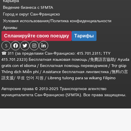
Карьера
Ведение бизнеса с SFMTA
Город и округ Сан-Франциско
Условия использования/Политика конфиденциальности
Архивы
Спланируйте свою поездку
Тарифы
5




☎
311 (за пределами Сан-Франциско: 415.701.2311; TTY
415.701.2323) Бесплатная языковая помощь /
免費語言協助
/
Ayuda
gratis con el idioma
/
Бесплатная помощь переводчиков
/
Trợ giúp
Thông dịch Miễn phí
/
Assistance бесплатная лингвистика
/
無料の言
語支援
/
무료 언어 지원
/
Libreng tulong para sa wikang Filipino
Авторские права © 2013-2025 Транспортное агентство
муниципалитета Сан-Франциско (SFMTA). Все права защищены.