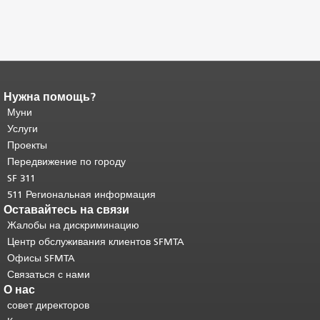
Нужна помощь?
Конец содержимого
страницы.
Муни
Остальная часть этой
страницы повторяется на каждой
Услуги
странице.
Вернуться к началу
Проекты
основного содержимого
.
Передвижение по городу
SF 311
511 Региональная информация
Оставайтесь на связи
Жалобы на дискриминацию
Центр обслуживания клиентов SFMTA
Офисы SFMTA
Связаться с нами
О нас
совет директоров