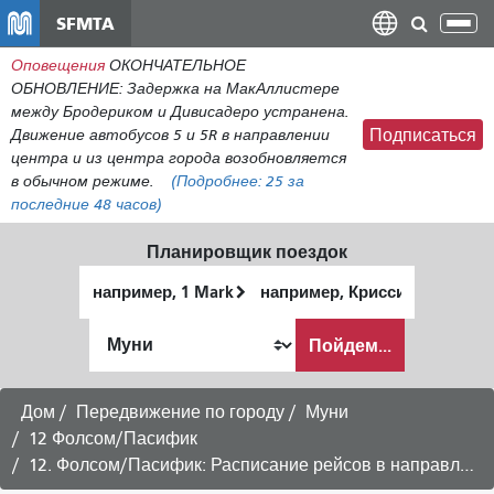
Перейти
SFMTA
Пер
к
нав
Оповещения
ОКОНЧАТЕЛЬНОЕ
общему
ОБНОВЛЕНИЕ: Задержка на МакАллистере
содержанию
между Бродериком и Дивисадеро устранена.
Движение автобусов 5 и 5R в направлении
Подписаться
центра и из центра города возобновляется
в обычном режиме.
(Подробнее:
25
за
последние 48 часов)
Планировщик поездок
Начальное
Место
местоположение
окончания
Как
Пойдем...
я
хочу
путешествовать
Дом
Передвижение по городу
Муни
12 Фолсом/Пасифик
12. Фолсом/Пасифик: Расписание рейсов в направлении Ноб-Хилла через Ринкон-Хилл -