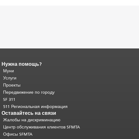
Нужна помощь?
Конец содержимого
страницы.
Муни
Остальная часть этой
страницы повторяется на каждой
Услуги
странице.
Вернуться к началу
Проекты
основного содержимого
.
Передвижение по городу
SF 311
511 Региональная информация
Оставайтесь на связи
Жалобы на дискриминацию
Центр обслуживания клиентов SFMTA
Офисы SFMTA