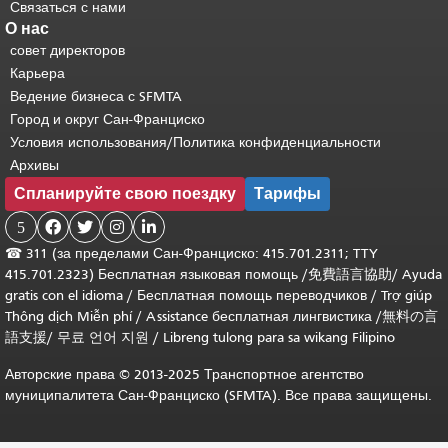
Связаться с нами
О нас
совет директоров
Карьера
Ведение бизнеса с SFMTA
Город и округ Сан-Франциско
Условия использования/Политика конфиденциальности
Архивы
Спланируйте свою поездку
Тарифы
5




☎
311 (за пределами Сан-Франциско: 415.701.2311; TTY
415.701.2323) Бесплатная языковая помощь /
免費語言協助
/
Ayuda
gratis con el idioma
/
Бесплатная помощь переводчиков
/
Trợ giúp
Thông dịch Miễn phí
/
Assistance бесплатная лингвистика
/
無料の言
語支援
/
무료 언어 지원
/
Libreng tulong para sa wikang Filipino
Авторские права © 2013-2025 Транспортное агентство
муниципалитета Сан-Франциско (SFMTA). Все права защищены.