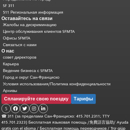
SF 311
511 Региональная информация
Оставайтесь на связи
Жалобы на дискриминацию
Центр обслуживания клиентов SFMTA
Офисы SFMTA
Связаться с нами
О нас
совет директоров
Карьера
Ведение бизнеса с SFMTA
Город и округ Сан-Франциско
Условия использования/Политика конфиденциальности
Архивы
Спланируйте свою поездку
Тарифы
5




☎
311 (за пределами Сан-Франциско: 415.701.2311; TTY
415.701.2323) Бесплатная языковая помощь /
免費語言協助
/
Ayuda
gratis con el idioma
/
Бесплатная помощь переводчиков
/
Trợ giúp