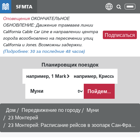
Перейти
SFMTA
Пер
к
нав
Оповещения
ОКОНЧАТЕЛЬНОЕ
общему
ОБНОВЛЕНИЕ: Движение трамваев линии
содержанию
California Cable Car Line в направлении центра
Подписаться
города возобновлено на пересечении улиц
California и Jones. Возможны задержки.
(Подробнее:
30
за последние 48 часов)
Планировщик поездок
Начальное
Место
местоположение
окончания
Как
Пойдем...
я
хочу
путешествовать
Дом
Передвижение по городу
Муни
23 Монтерей
23 Монтерей: Расписание рейсов в зоопарк Сан-Франциско -