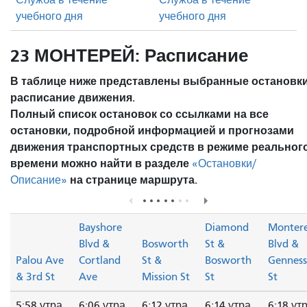
учебного дня
учебного дня
23 МОНТЕРЕЙ: Расписание
В таблице ниже представлены выбранные остановки
расписание движения.
Полный список остановок со ссылками на все
остановки, подробной информацией и прогнозами
движения транспортных средств в режиме реальног
времени можно найти в разделе
«Остановки/
на странице маршрута.
Описание»
Bayshore
Diamond
Monter
Blvd &
Bosworth
St &
Blvd &
Palou Ave
Cortland
St &
Bosworth
Genness
& 3rd St
Ave
Mission St
St
St
5:58 утра
6:06 утра
6:12 утра
6:14 утра
6:18 ут