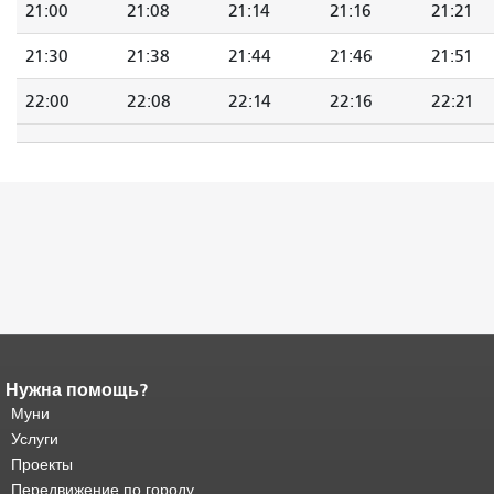
21:00
21:08
21:14
21:16
21:21
21:30
21:38
21:44
21:46
21:51
22:00
22:08
22:14
22:16
22:21
Нужна помощь?
Конец содержимого
страницы.
Муни
Остальная часть этой
страницы повторяется на каждой
Услуги
странице.
Вернуться к началу
Проекты
основного содержимого
.
Передвижение по городу