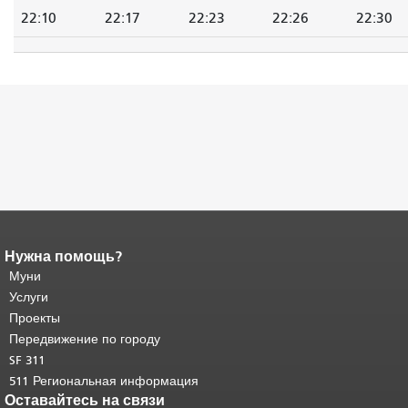
22:10
22:17
22:23
22:26
22:30
Нужна помощь?
Конец содержимого
страницы.
Муни
Остальная часть этой
страницы повторяется на каждой
Услуги
странице.
Вернуться к началу
Проекты
основного содержимого
.
Передвижение по городу
SF 311
511 Региональная информация
Оставайтесь на связи