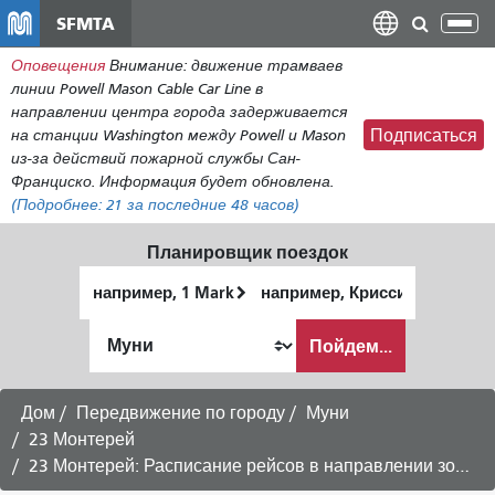
Перейти
SFMTA
Пер
к
нав
Оповещения
Внимание: движение трамваев
общему
линии Powell Mason Cable Car Line в
содержанию
направлении центра города задерживается
на станции Washington между Powell и Mason
Подписаться
из-за действий пожарной службы Сан-
Франциско. Информация будет обновлена.
(Подробнее:
21
за последние 48 часов)
Планировщик поездок
Начальное
Место
местоположение
окончания
Как
Пойдем...
я
хочу
путешествовать
Дом
Передвижение по городу
Муни
23 Монтерей
23 Монтерей: Расписание рейсов в направлении зоопарка Сан-Франциско - субботний рейс