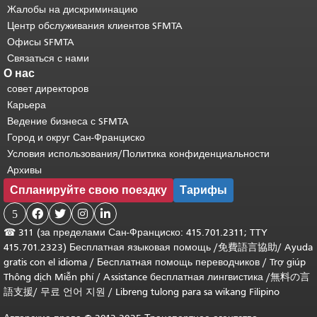
Жалобы на дискриминацию
Центр обслуживания клиентов SFMTA
Офисы SFMTA
Связаться с нами
О нас
совет директоров
Карьера
Ведение бизнеса с SFMTA
Город и округ Сан-Франциско
Условия использования/Политика конфиденциальности
Архивы
Спланируйте свою поездку
Тарифы
5




☎
311 (за пределами Сан-Франциско: 415.701.2311; TTY
415.701.2323) Бесплатная языковая помощь /
免費語言協助
/
Ayuda
gratis con el idioma
/
Бесплатная помощь переводчиков
/
Trợ giúp
Thông dịch Miễn phí
/
Assistance бесплатная лингвистика
/
無料の言
語支援
/
무료 언어 지원
/
Libreng tulong para sa wikang Filipino