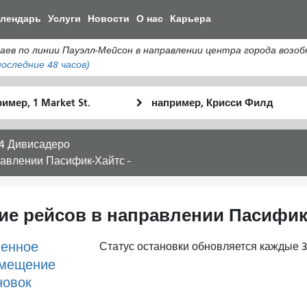
Перейти
алендарь
Услуги
Новости
О нас
Карьера
к
общему
по линии Пауэлл-Мейсон в направлении центра города возоб
содержанию
оследние 48 часов)
льное
Место
Как
оположение
окончания
я
хочу
4 Дивисадеро
путешествов
равлении Пасифик-Хайтс -
ие рейсов в направлении Пасифик-
енное
Статус остановки обновляется каждые 3
мещение
новок