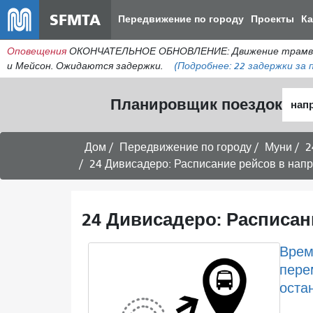
SFMTA
Передвижение по городу
Проекты
К
Оповещения
ОКОНЧАТЕЛЬНОЕ ОБНОВЛЕНИЕ: Движение трамваев 
и Мейсон. Ожидаются задержки.
(Подробнее:
22
задержки за п
Нача
Планировщик поездок
мест
Дом
Передвижение по городу
Муни
2
24 Дивисадеро: Расписание рейсов в нап
24 Дивисадеро: Расписан
Врем
пере
оста