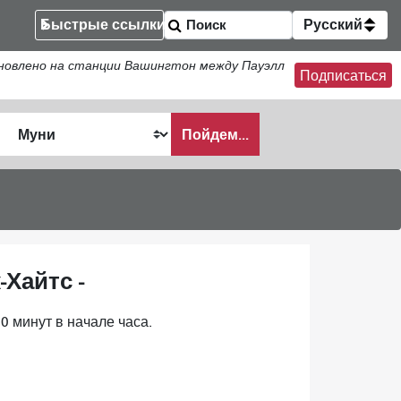
Быстрые ссылки
Русский
новлено на станции Вашингтон между Пауэлл
Подписаться
Пойдем...
ать
Хайтс -
0 минут в начале часа.