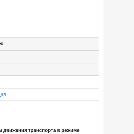
ью
дня
м движения транспорта в режиме