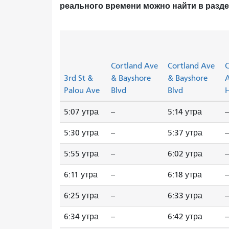
реального времени можно найти в разд
Cortland Ave
Cortland Ave
C
3rd St &
& Bayshore
& Bayshore
Palou Ave
Blvd
Blvd
H
5:07 утра
--
5:14 утра
--
5:30 утра
--
5:37 утра
--
5:55 утра
--
6:02 утра
--
6:11 утра
--
6:18 утра
--
6:25 утра
--
6:33 утра
--
6:34 утра
--
6:42 утра
--