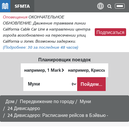
Перейти
SFMTA
Пер
к
нав
Оповещения
ОКОНЧАТЕЛЬНОЕ
общему
ОБНОВЛЕНИЕ: Движение трамваев линии
содержанию
California Cable Car Line в направлении центра
Подписаться
города возобновлено на пересечении улиц
California и Jones. Возможны задержки.
(Подробнее:
30
за последние 48 часов)
Планировщик поездок
Начальное
Место
местоположение
окончания
Как
Пойдем...
я
хочу
путешествовать
Дом
Передвижение по городу
Муни
24 Дивисадеро
24 Дивисадеро: Расписание рейсов в Бэйвью -