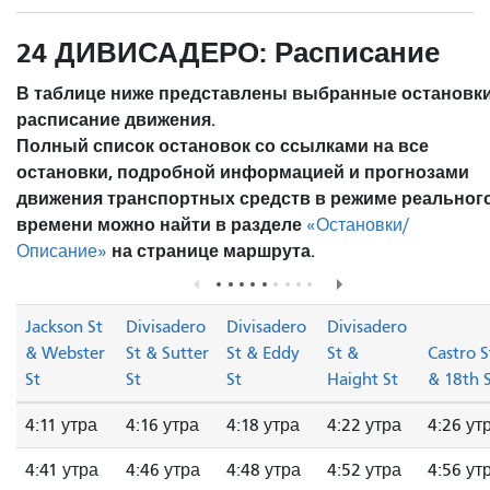
24 ДИВИСАДЕРО: Расписание
В таблице ниже представлены выбранные остановки
расписание движения.
Полный список остановок со ссылками на все
остановки, подробной информацией и прогнозами
движения транспортных средств в режиме реальног
времени можно найти в разделе
«Остановки/
на странице маршрута.
Описание»
Jackson St
Divisadero
Divisadero
Divisadero
& Webster
St & Sutter
St & Eddy
St &
Castro S
St
St
St
Haight St
& 18th 
4:11 утра
4:16 утра
4:18 утра
4:22 утра
4:26 ут
4:41 утра
4:46 утра
4:48 утра
4:52 утра
4:56 ут