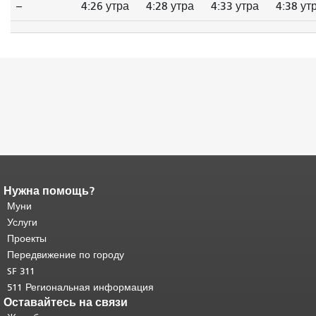
--
4:26 утра
4:28 утра
4:33 утра
4:38 ут
Нужна помощь?
Конец содержимого
страницы.
Муни
Остальная часть этой
страницы повторяется на каждой
Услуги
странице.
Вернуться к началу
Проекты
основного содержимого
.
Передвижение по городу
SF 311
511 Региональная информация
Оставайтесь на связи