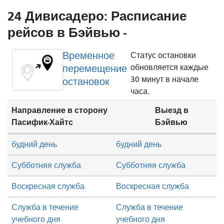
24 Дивисадеро: Расписание
рейсов в Бэйвью -
Временное
Статус остановки
перемещение
обновляется каждые
30 минут в начале
остановок
часа.
Направление в сторону
Выезд в
Пасифик-Хайтс
Бэйвью
будний день
будний день
Субботняя служба
Субботняя служба
Воскресная служба
Воскресная служба
Служба в течение
Служба в течение
учебного дня
учебного дня