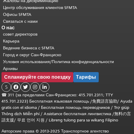
Жалобы на дискриминацию
Центр обслуживания клиентов SFMTA
Офисы SFMTA
Связаться с нами
О нас
совет директоров
Карьера
Ведение бизнеса с SFMTA
Город и округ Сан-Франциско
Условия использования/Политика конфиденциальности
Архивы
Спланируйте свою поездку
Тарифы
5




☎
311 (за пределами Сан-Франциско: 415.701.2311; TTY
415.701.2323) Бесплатная языковая помощь /
免費語言協助
/
Ayuda
gratis con el idioma
/
Бесплатная помощь переводчиков
/
Trợ giúp
Thông dịch Miễn phí
/
Assistance бесплатная лингвистика
/
無料の言
語支援
/
무료 언어 지원
/
Libreng tulong para sa wikang Filipino
Авторские права © 2013-2025 Транспортное агентство