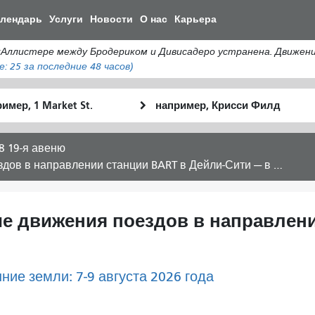
Перейти
алендарь
Услуги
Новости
О нас
Карьера
к
общему
истере между Бродериком и Дивисадеро устранена. Движение а
содержанию
е:
25
за последние 48 часов)
льное
Место
Как
оположение
окончания
я
хочу
8 19-я авеню
путешествов
в направлении станции BART в Дейли-Сити — в будние дни.
ние движения поездов в направлен
ние земли: 7-9 августа 2026 года