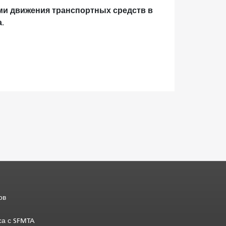
ми движения транспортных средств в
.
ов
са с SFMTA