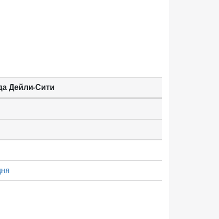
да Дейли-Сити
дня