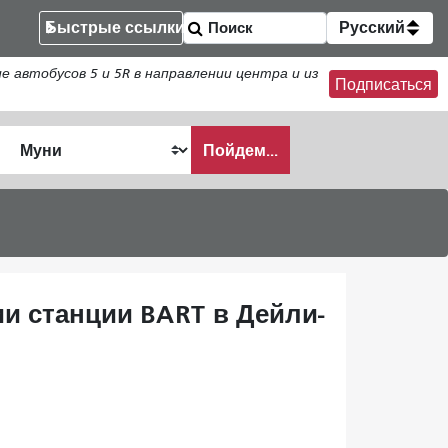
Быстрые ссылки
Русский
втобусов 5 и 5R в направлении центра и из
Подписаться
Пойдем...
ать
ии станции BART в Дейли-