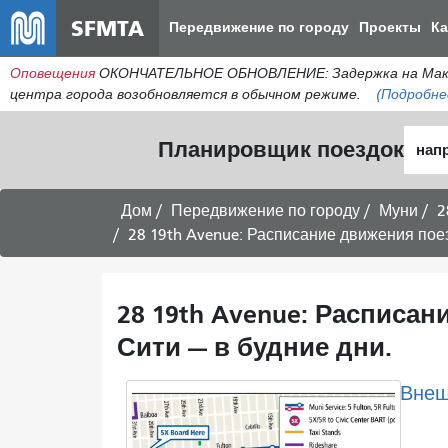
SFMTA
Передвижение по городу
Проекты
К
Оповещения
ОКОНЧАТЕЛЬНОЕ ОБНОВЛЕНИЕ: Задержка на МакАлл
центра города возобновляется в обычном режиме.
(Подробне
Нача
Планировщик поездок
мест
Дом
Передвижение по городу
Муни
2
28 19th Avenue: Расписание движения поездов 
28 19th Avenue: Расписа
Сити — в будние дни.
Внеш