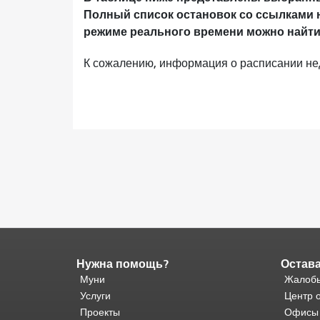
Полный список остановок со ссылками 
режиме реального времени можно найти
К сожалению, информация о расписании не
Нужна помощь?
Остава
Конец
содержимого
Муни
Жалобы
страницы.
Остальная
Услуги
Центр 
часть
Проекты
Офисы