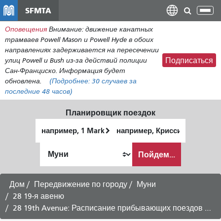
Перейти
SFMTA
Пер
к
нав
Оповещения
Внимание: движение канатных
общему
трамваев Powell Mason и Powell Hyde в обоих
содержанию
направлениях задерживается на пересечении
улиц Powell и Bush из-за действий полиции
Подписаться
Сан-Франциско. Информация будет
обновлена.
(Подробнее:
30 случаев
за
последние 48 часов)
Планировщик поездок
Начальное
Место
местоположение
окончания
Как
Пойдем...
я
хочу
путешествовать
Дом
Передвижение по городу
Муни
28 19-я авеню
28 19th Avenue: Расписание прибывающих поездов в Fisherman's Wharf -