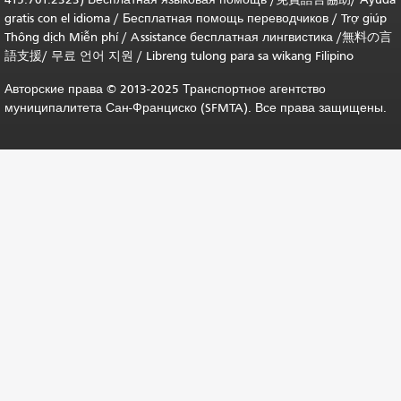
gratis con el idioma
/
Бесплатная помощь переводчиков
/
Trợ giúp
Thông dịch Miễn phí
/
Assistance бесплатная лингвистика
/
無料の言
語支援
/
무료 언어 지원
/
Libreng tulong para sa wikang Filipino
Авторские права © 2013-2025 Транспортное агентство
муниципалитета Сан-Франциско (SFMTA). Все права защищены.