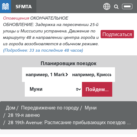
Перейти
SFMTA
Пер
к
нав
Оповещения
ОКОНЧАТЕЛЬНОЕ
общему
ОБНОВЛЕНИЕ: Задержка на пересечении 25-й
содержанию
улицы и Миссисипи устранена. Движение по
Подписаться
маршруту 48 в направлении центра города и
из города возобновляется в обычном режиме.
(Подробнее:
33
за последние 48 часов)
Планировщик поездок
Начальное
Место
местоположение
окончания
Как
Пойдем...
я
хочу
путешествовать
Дом
Передвижение по городу
Муни
28 19-я авеню
28 19th Avenue: Расписание прибывающих поездов в Fisherman's Wharf -