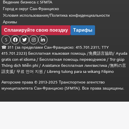
Ведение бизнеса с SFMTA
Город и округ Сан-Франциско
Условия использования/Политика конфиденциальности
Архивы
Спланируйте свою поездку
Тарифы
5




☎
311 (за пределами Сан-Франциско: 415.701.2311; TTY
415.701.2323) Бесплатная языковая помощь /
免費語言協助
/
Ayuda
gratis con el idioma
/
Бесплатная помощь переводчиков
/
Trợ giúp
Thông dịch Miễn phí
/
Assistance бесплатная лингвистика
/
無料の言
語支援
/
무료 언어 지원
/
Libreng tulong para sa wikang Filipino
Авторские права © 2013-2025 Транспортное агентство
муниципалитета Сан-Франциско (SFMTA). Все права защищены.