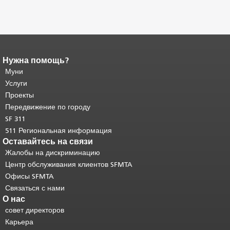
Нужна помощь?
Конец содержимого
страницы.
Муни
Остальная часть этой
страницы повторяется на каждой
Услуги
странице.
Вернуться к началу
Проекты
основного содержимого
.
Передвижение по городу
SF 311
511 Региональная информация
Оставайтесь на связи
Жалобы на дискриминацию
Центр обслуживания клиентов SFMTA
Офисы SFMTA
Связаться с нами
О нас
совет директоров
Карьера