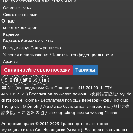
Центр обслуживания клиентов SFMTA
Офисы SFMTA
Связаться с нами
О нас
совет директоров
Карьера
Ведение бизнеса с SFMTA
Город и округ Сан-Франциско
Условия использования/Политика конфиденциальности
Архивы
Спланируйте свою поездку
Тарифы
5




☎
311 (за пределами Сан-Франциско: 415.701.2311; TTY
415.701.2323) Бесплатная языковая помощь /
免費語言協助
/
Ayuda
gratis con el idioma
/
Бесплатная помощь переводчиков
/
Trợ giúp
Thông dịch Miễn phí
/
Assistance бесплатная лингвистика
/
無料の言
語支援
/
무료 언어 지원
/
Libreng tulong para sa wikang Filipino
Авторские права © 2013-2025 Транспортное агентство
муниципалитета Сан-Франциско (SFMTA). Все права защищены.