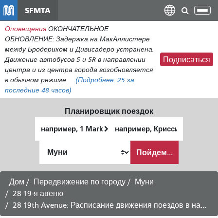
Перейти
SFMTA
Пер
к
нав
Оповещения
ОКОНЧАТЕЛЬНОЕ
общему
ОБНОВЛЕНИЕ: Задержка на МакАллистере
содержанию
между Бродериком и Дивисадеро устранена.
Движение автобусов 5 и 5R в направлении
Подписаться
центра и из центра города возобновляется
в обычном режиме.
(Подробнее:
25
за
последние 48 часов)
Планировщик поездок
Начальное
Место
местоположение
окончания
Как
Пойдем...
я
хочу
путешествовать
Дом
Передвижение по городу
Муни
28 19-я авеню
28 19th Avenue: Расписание движения поездов в направлении станции BART в Дейли-Сити - 5 августа 2026 г.