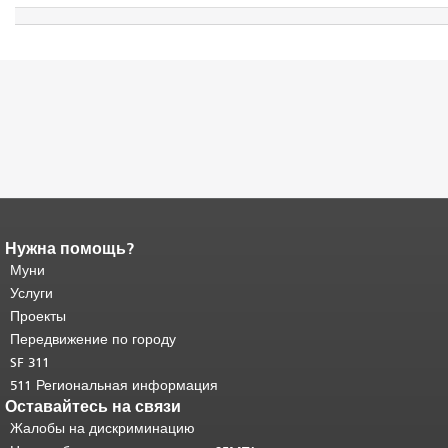
Нужна помощь?
Конец содержимого
страницы.
Муни
Остальная часть этой
страницы повторяется на каждой
Услуги
странице.
Вернуться к началу
Проекты
основного содержимого
.
Передвижение по городу
SF 311
511 Региональная информация
Оставайтесь на связи
Жалобы на дискриминацию