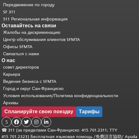
основного содержимого
.
Передвижение по городу
SF 311
511 Региональная информация
Оставайтесь на связи
Жалобы на дискриминацию
Центр обслуживания клиентов SFMTA
Офисы SFMTA
Связаться с нами
О нас
совет директоров
Карьера
Ведение бизнеса с SFMTA
Город и округ Сан-Франциско
Условия использования/Политика конфиденциальности
Архивы
Спланируйте свою поездку
Тарифы
5




☎
311 (за пределами Сан-Франциско: 415.701.2311; TTY
415.701.2323) Бесплатная языковая помощь /
免費語言協助
/
Ayuda