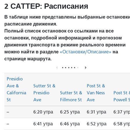
2 САТТЕР: Расписания
В таблице ниже представлены выбранные остановки
расписание движения.
Полный список остановок со ссылками на все
остановки, подробной информацией и прогнозом
движения транспорта в режиме реального времени
можно найти в разделе
на
«Остановки/Описание»
странице маршрута.
Presidio
Ave &
Sutter St &
Post St &
California
Presidio
Sutter St &
Van Ness
Post St 
St
Ave
Fillmore St
Ave
Powell 
--
6:20 утра
6:25 утра
6:31 утра
6:37 ут
--
6:41 утра
6:46 утра
6:52 утра
6:58 ут