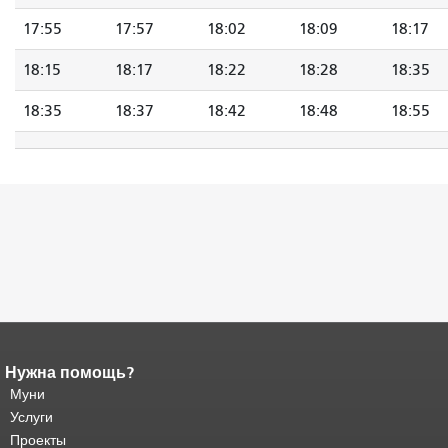
17:55
17:57
18:02
18:09
18:17
18:15
18:17
18:22
18:28
18:35
18:35
18:37
18:42
18:48
18:55
Нужна помощь?
Конец содержимого
страницы.
Муни
Остальная часть этой
страницы повторяется на каждой
Услуги
странице.
Вернуться к началу
Проекты