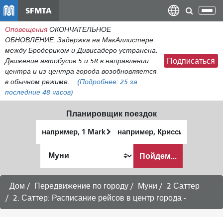
Перейти
SFMTA
Пер
к
нав
Оповещения
ОКОНЧАТЕЛЬНОЕ
общему
ОБНОВЛЕНИЕ: Задержка на МакАллистере
содержанию
между Бродериком и Дивисадеро устранена.
Движение автобусов 5 и 5R в направлении
Подписаться
центра и из центра города возобновляется
в обычном режиме.
(Подробнее:
25
за
последние 48 часов)
Планировщик поездок
Начальное
Место
местоположение
окончания
Как
Пойдем...
я
хочу
путешествовать
Дом
Передвижение по городу
Муни
2 Саттер
2. Саттер: Расписание рейсов в центр города -