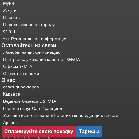
страницы.
Муни
Остальная часть этой
страницы повторяется на каждой
Услуги
странице.
Вернуться к началу
Проекты
основного содержимого
.
Передвижение по городу
SF 311
511 Региональная информация
Оставайтесь на связи
Жалобы на дискриминацию
Центр обслуживания клиентов SFMTA
Офисы SFMTA
Связаться с нами
О нас
совет директоров
Карьера
Ведение бизнеса с SFMTA
Город и округ Сан-Франциско
Условия использования/Политика конфиденциальности
Архивы
Спланируйте свою поездку
Тарифы