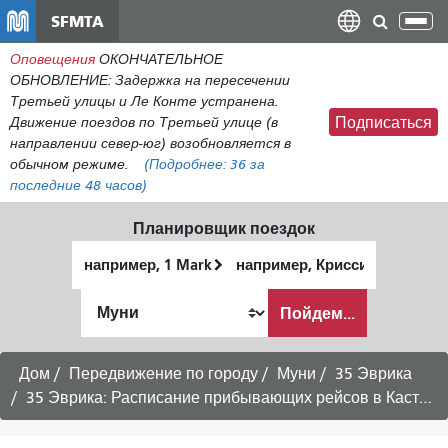
Перейти
SFMTA
Пер
к
нав
Оповещения
ОКОНЧАТЕЛЬНОЕ
общему
ОБНОВЛЕНИЕ: Задержка на пересечении
содержанию
Третьей улицы и Ле Конте устранена.
Движение поездов по Третьей улице (в
Подписаться
направлении север-юг) возобновляется в
обычном режиме.
(Подробнее:
36
за
последние 48 часов)
Планировщик поездок
Начальное
Место
местоположение
окончания
Как
Пойдем...
я
хочу
путешествовать
Дом
Передвижение по городу
Муни
35 Эврика
35 Эврика: Расписание прибывающих рейсов в Кастро -