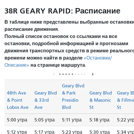
38R GEARY RAPID: Расписание
В таблице ниже представлены выбранные остановки
расписание движения.
Полный список остановок со ссылками на все
остановки, подробной информацией и прогнозами
движения транспортных средств в режиме реальног
времени можно найти в разделе
«Остановки/
на странице маршрута.
Описание»
Geary Blvd
48th Ave
Geary Blvd
& Park
Geary Blvd
Geary B
& Point
& 33rd
Presidio
& Masonic
& Fillm
Lobos Ave
Ave
Blvd
St
St
5:00 утра
5:05 утра
5:11 утра
5:18 утра
5:22 ут
5:12 утра
5:17 утра
5:23 утра
5:30 утра
5:34 ут