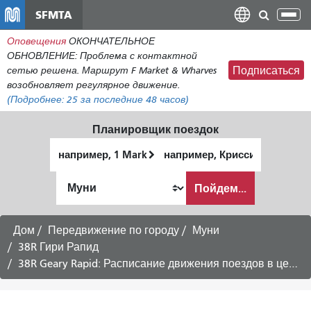
Перейти
SFMTA
Пер
к
нав
Оповещения
ОКОНЧАТЕЛЬНОЕ
общему
ОБНОВЛЕНИЕ: Проблема с контактной
содержанию
сетью решена. Маршрут F Market & Wharves
Подписаться
возобновляет регулярное движение.
(Подробнее:
25
за последние 48 часов)
Планировщик поездок
Начальное
Место
местоположение
окончания
Как
Пойдем...
я
хочу
путешествовать
Дом
Передвижение по городу
Муни
38R Гири Рапид
38R Geary Rapid: Расписание движения поездов в центр города -