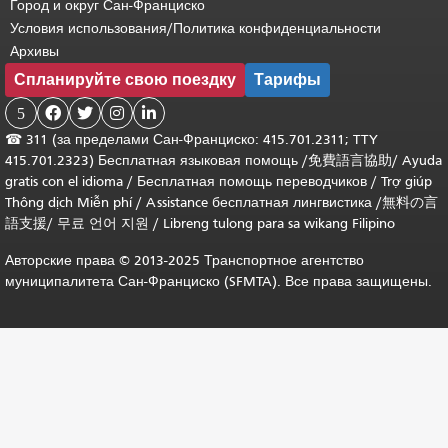
Город и округ Сан-Франциско
Условия использования/Политика конфиденциальности
Архивы
Спланируйте свою поездку
Тарифы
5




☎
311 (за пределами Сан-Франциско: 415.701.2311; TTY
415.701.2323) Бесплатная языковая помощь /
免費語言協助
/
Ayuda
gratis con el idioma
/
Бесплатная помощь переводчиков
/
Trợ giúp
Thông dịch Miễn phí
/
Assistance бесплатная лингвистика
/
無料の言
語支援
/
무료 언어 지원
/
Libreng tulong para sa wikang Filipino
Авторские права © 2013-2025 Транспортное агентство
муниципалитета Сан-Франциско (SFMTA). Все права защищены.