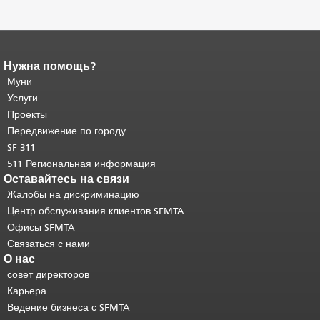
Нужна помощь?
Конец содержимого
страницы.
Муни
Остальная часть этой
страницы повторяется на каждой
Услуги
странице.
Вернуться к началу
Проекты
основного содержимого
.
Передвижение по городу
SF 311
511 Региональная информация
Оставайтесь на связи
Жалобы на дискриминацию
Центр обслуживания клиентов SFMTA
Офисы SFMTA
Связаться с нами
О нас
совет директоров
Карьера
Ведение бизнеса с SFMTA