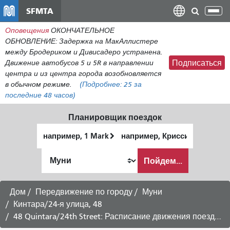
Перейти
SFMTA
Пер
к
нав
Оповещения
ОКОНЧАТЕЛЬНОЕ
общему
ОБНОВЛЕНИЕ: Задержка на МакАллистере
содержанию
между Бродериком и Дивисадеро устранена.
Движение автобусов 5 и 5R в направлении
Подписаться
центра и из центра города возобновляется
в обычном режиме.
(Подробнее:
25
за
последние 48 часов)
Планировщик поездок
Начальное
Место
местоположение
окончания
Как
Пойдем...
я
хочу
путешествовать
Дом
Передвижение по городу
Муни
Кинтара/24-я улица, 48
48 Quintara/24th Street: Расписание движения поездов в направлении Потреро-Хилл -