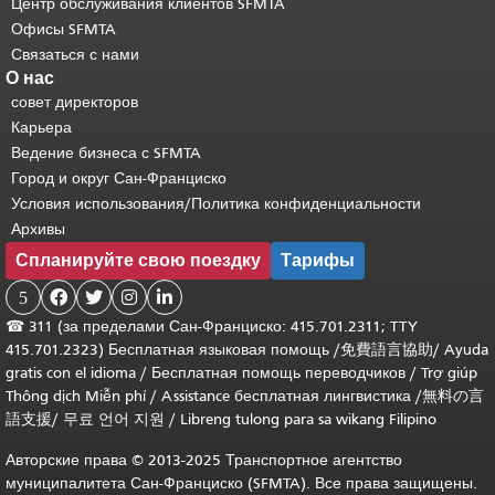
Центр обслуживания клиентов SFMTA
Офисы SFMTA
Связаться с нами
О нас
совет директоров
Карьера
Ведение бизнеса с SFMTA
Город и округ Сан-Франциско
Условия использования/Политика конфиденциальности
Архивы
Спланируйте свою поездку
Тарифы
5




☎
311 (за пределами Сан-Франциско: 415.701.2311; TTY
415.701.2323) Бесплатная языковая помощь /
免費語言協助
/
Ayuda
gratis con el idioma
/
Бесплатная помощь переводчиков
/
Trợ giúp
Thông dịch Miễn phí
/
Assistance бесплатная лингвистика
/
無料の言
語支援
/
무료 언어 지원
/
Libreng tulong para sa wikang Filipino
Авторские права © 2013-2025 Транспортное агентство
муниципалитета Сан-Франциско (SFMTA). Все права защищены.