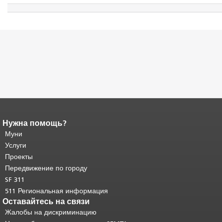
Нужна помощь?
Конец содержимого
страницы.
Муни
Остальная часть этой
страницы повторяется на каждой
Услуги
странице.
Вернуться к началу
Проекты
основного содержимого
.
Передвижение по городу
SF 311
511 Региональная информация
Оставайтесь на связи
Жалобы на дискриминацию