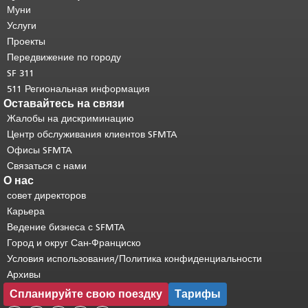
страницы.
Муни
Остальная часть этой
страницы повторяется на каждой
Услуги
странице.
Вернуться к началу
Проекты
основного содержимого
.
Передвижение по городу
SF 311
511 Региональная информация
Оставайтесь на связи
Жалобы на дискриминацию
Центр обслуживания клиентов SFMTA
Офисы SFMTA
Связаться с нами
О нас
совет директоров
Карьера
Ведение бизнеса с SFMTA
Город и округ Сан-Франциско
Условия использования/Политика конфиденциальности
Архивы
Спланируйте свою поездку
Тарифы