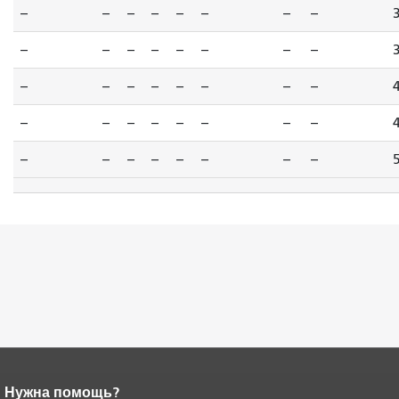
--
--
--
--
--
--
--
--
--
--
--
--
--
--
--
--
--
--
--
--
--
--
--
--
--
--
--
--
--
--
--
--
--
--
--
--
--
--
--
--
Нужна помощь?
Конец содержимого