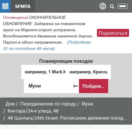
Перейти
SFMTA
Пер
к
нав
Оповещения
ОКОНЧАТЕЛЬНОЕ
общему
ОБНОВЛЕНИЕ: Задержка на поворотном
содержанию
круге на Маркет-стрит устранена.
Подписаться
Возобновляется движение канатной дороги
Пауэлл в обоих направлениях.
(Подробнее:
32
за последние 48 часов)
Планировщик поездок
Начальное
Место
местоположение
окончания
Как
Пойдем...
я
хочу
путешествовать
Дом
Передвижение по городу
Муни
Кинтара/24-я улица, 48
48 Quintara/24th Street: Расписание движения поездов в направлении Ocean Beach -