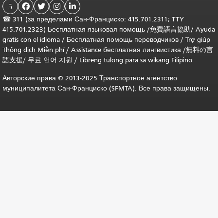
5




☎
311 (за пределами Сан-Франциско: 415.701.2311; TTY
415.701.2323) Бесплатная языковая помощь /
免費語言協助
/
Ayuda
gratis con el idioma
/
Бесплатная помощь переводчиков
/
Trợ giúp
Thông dịch Miễn phí
/
Assistance бесплатная лингвистика
/
無料の言
語支援
/
무료 언어 지원
/
Libreng tulong para sa wikang Filipino
Авторские права © 2013-2025 Транспортное агентство
муниципалитета Сан-Франциско (SFMTA). Все права защищены.