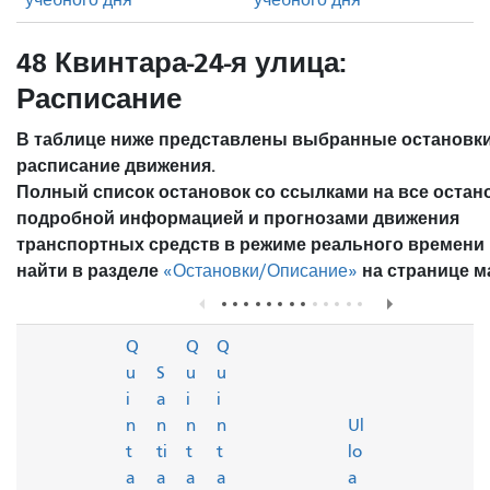
48 Квинтара-24-я улица:
Расписание
В таблице ниже представлены выбранные остановки
расписание движения.
Полный список остановок со ссылками на все остан
подробной информацией и прогнозами движения
транспортных средств в режиме реального времени
найти в разделе
на странице м
«Остановки/Описание»
Q
Q
Q
u
S
u
u
i
a
i
i
n
n
n
n
Ul
t
ti
t
t
lo
a
a
a
a
a