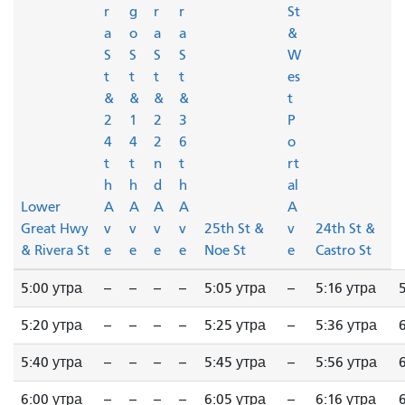
r
g
r
r
St
a
o
a
a
&
S
S
S
S
W
t
t
t
t
es
&
&
&
&
t
2
1
2
3
P
4
4
2
6
o
t
t
n
t
rt
h
h
d
h
al
Lower
A
A
A
A
A
Great Hwy
v
v
v
v
25th St &
v
24th St &
& Rivera St
e
e
e
e
Noe St
e
Castro St
5:00 утра
--
--
--
--
5:05 утра
--
5:16 утра
5:20 утра
--
--
--
--
5:25 утра
--
5:36 утра
5:40 утра
--
--
--
--
5:45 утра
--
5:56 утра
6:00 утра
--
--
--
--
6:05 утра
--
6:16 утра