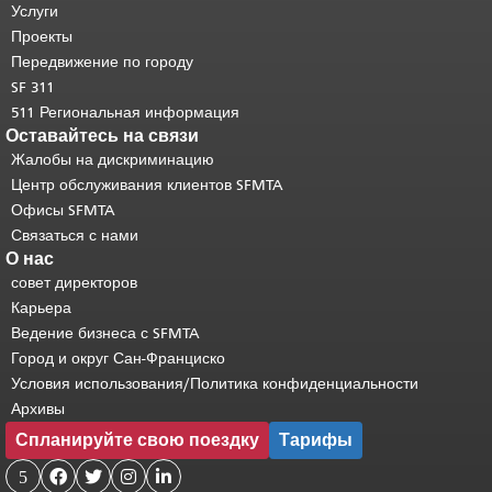
страницы повторяется на каждой
Услуги
странице.
Вернуться к началу
Проекты
основного содержимого
.
Передвижение по городу
SF 311
511 Региональная информация
Оставайтесь на связи
Жалобы на дискриминацию
Центр обслуживания клиентов SFMTA
Офисы SFMTA
Связаться с нами
О нас
совет директоров
Карьера
Ведение бизнеса с SFMTA
Город и округ Сан-Франциско
Условия использования/Политика конфиденциальности
Архивы
Спланируйте свою поездку
Тарифы
5



