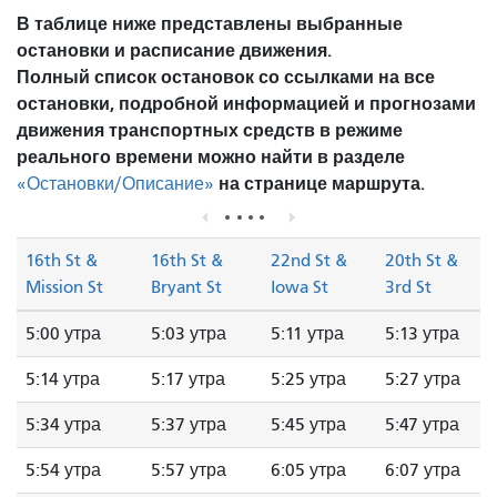
В таблице ниже представлены выбранные
остановки и расписание движения.
Полный список остановок со ссылками на все
остановки, подробной информацией и прогнозами
движения транспортных средств в режиме
реального времени можно найти в разделе
на странице маршрута.
«Остановки/Описание»
16th St &
16th St &
22nd St &
20th St &
Mission St
Bryant St
Iowa St
3rd St
5:00 утра
5:03 утра
5:11 утра
5:13 утра
5:14 утра
5:17 утра
5:25 утра
5:27 утра
5:34 утра
5:37 утра
5:45 утра
5:47 утра
5:54 утра
5:57 утра
6:05 утра
6:07 утра