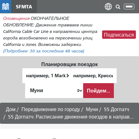
Перейти
SFMTA
Пер
к
нав
Оповещения
ОКОНЧАТЕЛЬНОЕ
общему
ОБНОВЛЕНИЕ: Движение трамваев линии
содержанию
California Cable Car Line в направлении центра
Подписаться
города возобновлено на пересечении улиц
California и Jones. Возможны задержки.
(Подробнее:
30
за последние 48 часов)
Планировщик поездок
Начальное
Место
местоположение
окончания
Как
Пойдем...
я
хочу
путешествовать
Дом
Передвижение по городу
Муни
55 Догпатч
55 Догпатч: Расписание движения поездов в направлении станции BART 16th Street/Mission — воскресное обслуживание