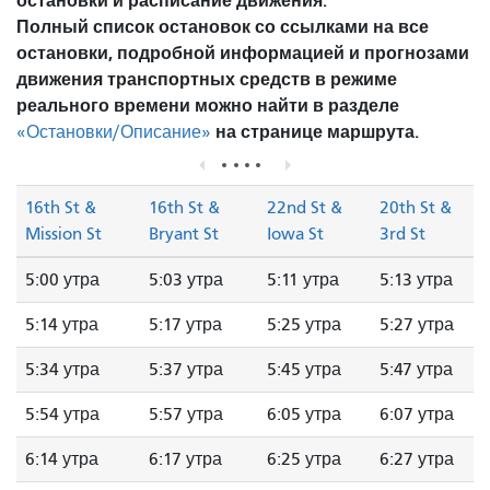
остановки и расписание движения.
Полный список остановок со ссылками на все
остановки, подробной информацией и прогнозами
движения транспортных средств в режиме
реального времени можно найти в разделе
на странице маршрута.
«Остановки/Описание»
16th St &
16th St &
22nd St &
20th St &
Mission St
Bryant St
Iowa St
3rd St
5:00 утра
5:03 утра
5:11 утра
5:13 утра
5:14 утра
5:17 утра
5:25 утра
5:27 утра
5:34 утра
5:37 утра
5:45 утра
5:47 утра
5:54 утра
5:57 утра
6:05 утра
6:07 утра
6:14 утра
6:17 утра
6:25 утра
6:27 утра