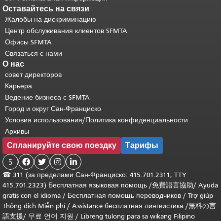
Оставайтесь на связи
Жалобы на дискриминацию
Центр обслуживания клиентов SFMTA
Офисы SFMTA
Связаться с нами
О нас
совет директоров
Карьера
Ведение бизнеса с SFMTA
Город и округ Сан-Франциско
Условия использования/Политика конфиденциальности
Архивы
Спланируйте свою поездку
Тарифы
5




☎
311 (за пределами Сан-Франциско: 415.701.2311; TTY
415.701.2323) Бесплатная языковая помощь /
免費語言協助
/
Ayuda
gratis con el idioma
/
Бесплатная помощь переводчиков
/
Trợ giúp
Thông dịch Miễn phí
/
Assistance бесплатная лингвистика
/
無料の言
語支援
/
무료 언어 지원
/
Libreng tulong para sa wikang Filipino