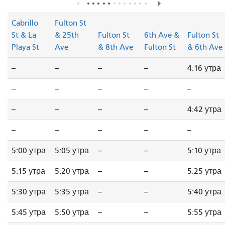
Cabrillo
Fulton St
St & La
& 25th
Fulton St
6th Ave &
Fulton St
Playa St
Ave
& 8th Ave
Fulton St
& 6th Ave
--
--
--
--
4:16 утра
--
--
--
--
--
--
--
--
--
4:42 утра
--
--
--
--
--
5:00 утра
5:05 утра
--
--
5:10 утра
5:15 утра
5:20 утра
--
--
5:25 утра
5:30 утра
5:35 утра
--
--
5:40 утра
5:45 утра
5:50 утра
--
--
5:55 утра