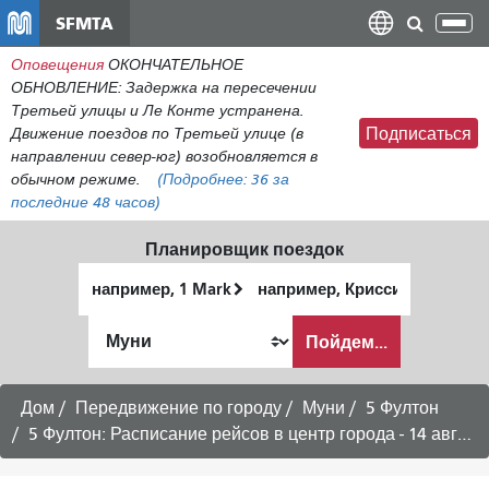
Перейти
SFMTA
Пер
к
нав
Оповещения
ОКОНЧАТЕЛЬНОЕ
общему
ОБНОВЛЕНИЕ: Задержка на пересечении
содержанию
Третьей улицы и Ле Конте устранена.
Движение поездов по Третьей улице (в
Подписаться
направлении север-юг) возобновляется в
обычном режиме.
(Подробнее:
36
за
последние 48 часов)
Планировщик поездок
Начальное
Место
местоположение
окончания
Как
Пойдем...
я
хочу
путешествовать
Дом
Передвижение по городу
Муни
5 Фултон
5 Фултон: Расписание рейсов в центр города - 14 августа 2026 г.