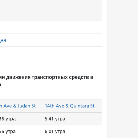
дня
ми движения транспортных средств в
.
h Ave & Judah St
14th Ave & Quintara St
36 утра
5:41 утра
56 утра
6:01 утра