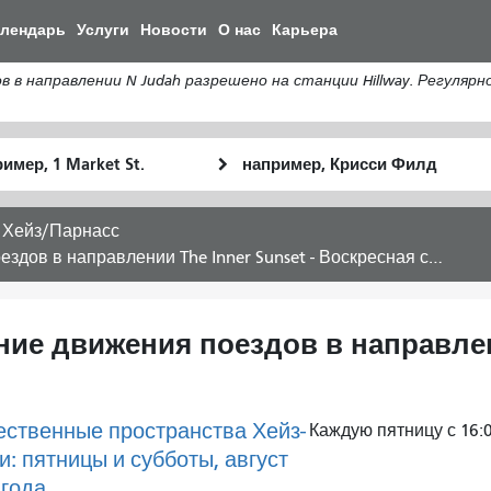
Перейти
алендарь
Услуги
Новости
О нас
Карьера
к
общему
направлении N Judah разрешено на станции Hillway. Регулярн
содержанию
льное
Место
Как
оположение
окончания
я
хочу
 Хейз/Парнасс
путешествов
ов в направлении The Inner Sunset - Воскресная служба
ние движения поездов в направлени
ственные пространства Хейз-
Каждую пятницу с 16:00
и: пятницы и субботы, август
года.