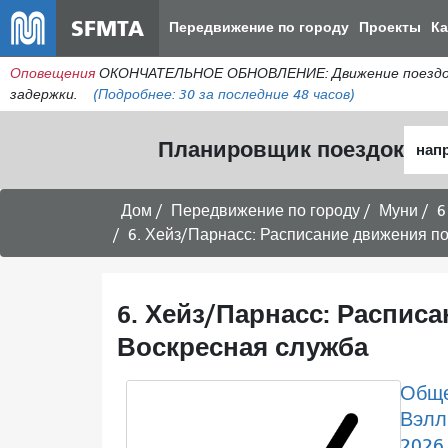
SFMTA
Передвижение по городу
Проекты
К
Оповещения
ОКОНЧАТЕЛЬНОЕ ОБНОВЛЕНИЕ: Движение поездов в 
задержки.
(Подробнее:
30
за последние 48 часов)
Нача
Планировщик поездок
мест
Дом
Передвижение по городу
Муни
6
6. Хейз/Парнасс: Расписание движения поезд
6. Хейз/Парнасс: Расписа
Воскресная служба
Обще
Вэлл
2026 