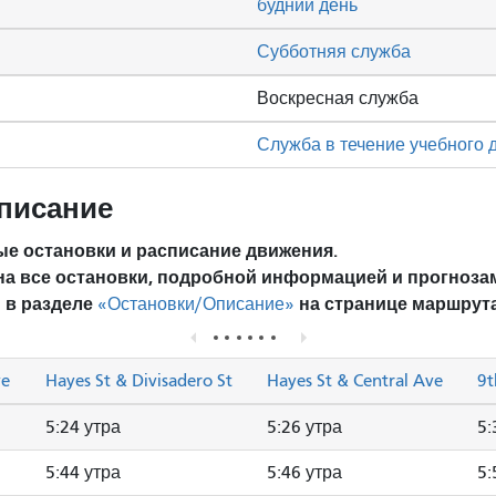
будний день
Субботняя служба
Воскресная служба
Служба в течение учебного 
писание
е остановки и расписание движения.
на все остановки, подробной информацией и прогноза
 в разделе
на странице маршрута
«Остановки/Описание»
ve
Hayes St & Divisadero St
Hayes St & Central Ave
9t
5:24 утра
5:26 утра
5:
5:44 утра
5:46 утра
5: