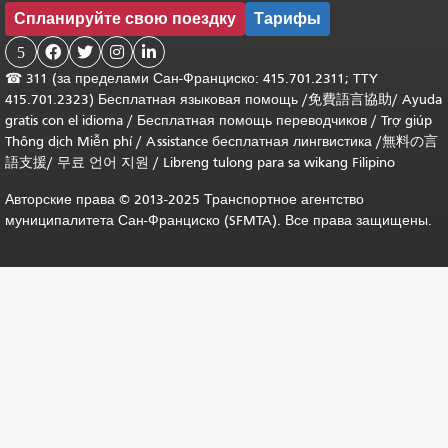
Спланируйте свою поездку
Тарифы
5




☎
311 (за пределами Сан-Франциско: 415.701.2311; TTY
415.701.2323) Бесплатная языковая помощь /
免費語言協助
/
Ayuda
gratis con el idioma
/
Бесплатная помощь переводчиков
/
Trợ giúp
Thông dịch Miễn phí
/
Assistance бесплатная лингвистика
/
無料の言
語支援
/
무료 언어 지원
/
Libreng tulong para sa wikang Filipino
Авторские права © 2013-2025 Транспортное агентство
муниципалитета Сан-Франциско (SFMTA). Все права защищены.