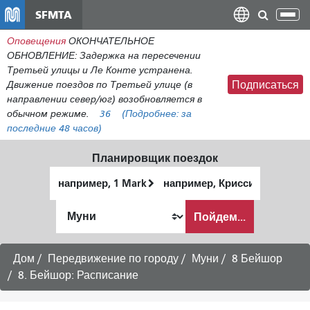
Перейти
SFMTA
Пер
к
нав
Оповещения
ОКОНЧАТЕЛЬНОЕ
общему
ОБНОВЛЕНИЕ: Задержка на пересечении
содержанию
Третьей улицы и Ле Конте устранена.
Движение поездов по Третьей улице (в
Подписаться
направлении север/юг) возобновляется в
обычном режиме.
36
(Подробнее:
за
последние 48 часов)
Планировщик поездок
Начальное
Место
местоположение
окончания
Как
Пойдем...
я
хочу
путешествовать
Дом
Передвижение по городу
Муни
8 Бейшор
8. Бейшор: Расписание