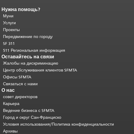
Нужна помощь?
Конец содержимого
страницы.
Муни
Остальная часть этой
страницы повторяется на каждой
Услуги
странице.
Вернуться к началу
Проекты
основного содержимого
.
Передвижение по городу
SF 311
511 Региональная информация
Оставайтесь на связи
Жалобы на дискриминацию
Центр обслуживания клиентов SFMTA
Офисы SFMTA
Связаться с нами
О нас
совет директоров
Карьера
Ведение бизнеса с SFMTA
Город и округ Сан-Франциско
Условия использования/Политика конфиденциальности
Архивы