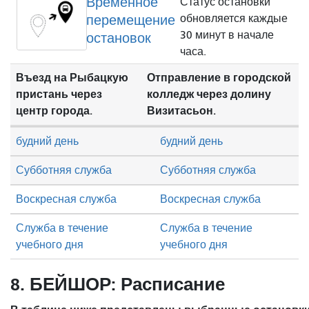
Временное
Статус остановки
перемещение
обновляется каждые
30 минут в начале
остановок
часа.
Въезд на Рыбацкую
Отправление в городской
пристань через
колледж через долину
центр города.
Визитасьон.
будний день
будний день
Субботняя служба
Субботняя служба
Воскресная служба
Воскресная служба
Служба в течение
Служба в течение
учебного дня
учебного дня
8. БЕЙШОР: Расписание