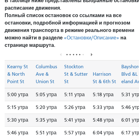
В таблице ниже представлены выбранные остановки
расписание движения.
Полный список остановок со ссылками на все
остановки, подробной информацией и прогнозом
движения транспорта в режиме реального времени
можно найти в разделе
на
«Остановки/Описание»
странице маршрута.
Kearny St
Columbus
Stockton
Bayshor
& North
Ave &
St & Sutter
Harrison
Blvd &L
Point St
Union St
St
St & 6th St
eland A
5:00 утра
5:05 утра
5:11 утра
5:18 утра
5:31 ут
5:15 утра
5:20 утра
5:26 утра
5:33 утра
5:46 ут
5:30 утра
5:35 утра
5:41 утра
5:48 утра
6:01 ут
5:46 утра
5:51 утра
5:57 утра
6:04 утра
6:17 ут