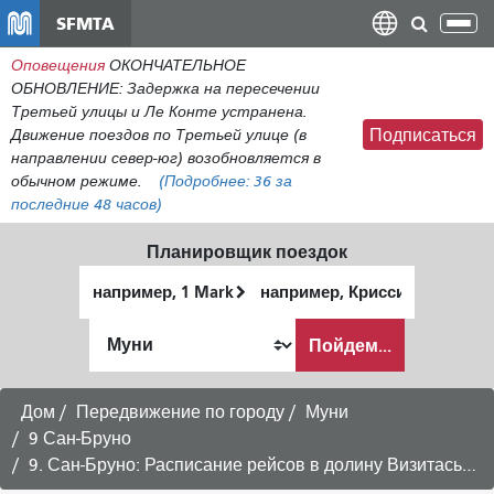
Перейти
SFMTA
Пер
к
нав
Оповещения
ОКОНЧАТЕЛЬНОЕ
общему
ОБНОВЛЕНИЕ: Задержка на пересечении
содержанию
Третьей улицы и Ле Конте устранена.
Движение поездов по Третьей улице (в
Подписаться
направлении север-юг) возобновляется в
обычном режиме.
(Подробнее:
36
за
последние 48 часов)
Планировщик поездок
Начальное
Место
местоположение
окончания
Как
Пойдем...
я
хочу
путешествовать
Дом
Передвижение по городу
Муни
9 Сан-Бруно
9. Сан-Бруно: Расписание рейсов в долину Визитасьон -