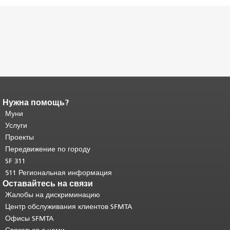
Нужна помощь?
Конец содержимого
страницы.
Муни
Остальная часть этой
страницы повторяется на каждой
Услуги
странице.
Вернуться к началу
Проекты
основного содержимого
.
Передвижение по городу
SF 311
511 Региональная информация
Оставайтесь на связи
Жалобы на дискриминацию
Центр обслуживания клиентов SFMTA
Офисы SFMTA