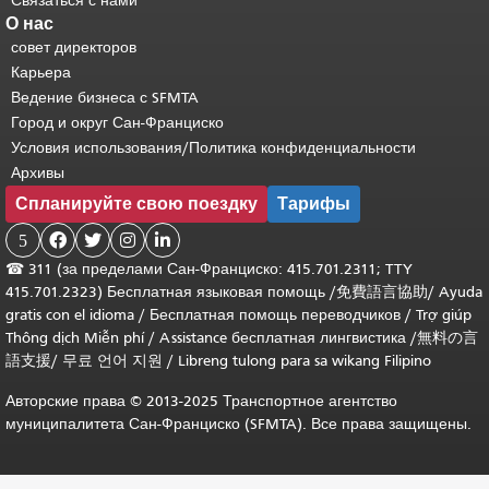
Связаться с нами
О нас
совет директоров
Карьера
Ведение бизнеса с SFMTA
Город и округ Сан-Франциско
Условия использования/Политика конфиденциальности
Архивы
Спланируйте свою поездку
Тарифы
5




☎
311 (за пределами Сан-Франциско: 415.701.2311; TTY
415.701.2323) Бесплатная языковая помощь /
免費語言協助
/
Ayuda
gratis con el idioma
/
Бесплатная помощь переводчиков
/
Trợ giúp
Thông dịch Miễn phí
/
Assistance бесплатная лингвистика
/
無料の言
語支援
/
무료 언어 지원
/
Libreng tulong para sa wikang Filipino
Авторские права © 2013-2025 Транспортное агентство
муниципалитета Сан-Франциско (SFMTA). Все права защищены.