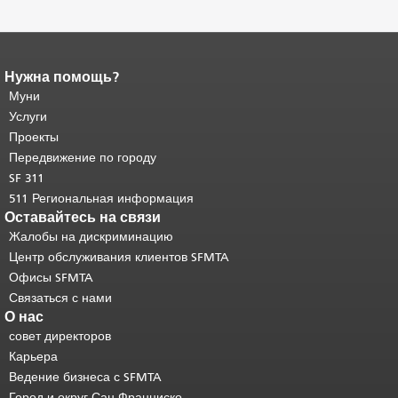
Нужна помощь?
Конец содержимого
страницы.
Муни
Остальная часть этой
страницы повторяется на каждой
Услуги
странице.
Вернуться к началу
Проекты
основного содержимого
.
Передвижение по городу
SF 311
511 Региональная информация
Оставайтесь на связи
Жалобы на дискриминацию
Центр обслуживания клиентов SFMTA
Офисы SFMTA
Связаться с нами
О нас
совет директоров
Карьера
Ведение бизнеса с SFMTA
Город и округ Сан-Франциско