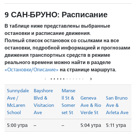
9 САН-БРУНО: Расписание
В таблице ниже представлены выбранные
остановки и расписание движения.
Полный список остановок со ссылками на все
остановки, подробной информацией и прогнозами
движения транспортных средств в режиме
реального времени можно найти в разделе
на странице маршрута.
«Остановки/Описание»
Sunnydale
Bayshore
Manse
Ave /
Blvd &
ll St &
Geneva
San Bruno
McLaren
Visitacion
Somer
Ave & Rio
Ave &
School
Ave
set St
Verde St
Arleta Ave
5:00 утра
--
--
5:04 утра
5:11 утра