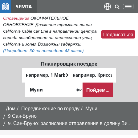
Перейти
SFMTA
Пер
к
нав
Оповещения
ОКОНЧАТЕЛЬНОЕ
общему
ОБНОВЛЕНИЕ: Движение трамваев линии
содержанию
California Cable Car Line в направлении центра
Подписаться
города возобновлено на пересечении улиц
California и Jones. Возможны задержки.
(Подробнее:
30
за последние 48 часов)
Планировщик поездок
Начальное
Место
местоположение
окончания
Как
Пойдем...
я
хочу
путешествовать
Дом
Передвижение по городу
Муни
9 Сан-Бруно
9. Сан-Бруно: расписание отправления в долину Визитасьон — 10 августа 2026 г.