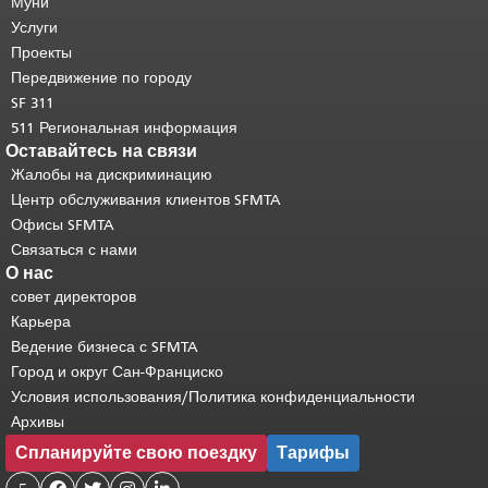
страницы.
Муни
Остальная часть этой
страницы повторяется на каждой
Услуги
странице.
Вернуться к началу
Проекты
основного содержимого
.
Передвижение по городу
SF 311
511 Региональная информация
Оставайтесь на связи
Жалобы на дискриминацию
Центр обслуживания клиентов SFMTA
Офисы SFMTA
Связаться с нами
О нас
совет директоров
Карьера
Ведение бизнеса с SFMTA
Город и округ Сан-Франциско
Условия использования/Политика конфиденциальности
Архивы
Спланируйте свою поездку
Тарифы