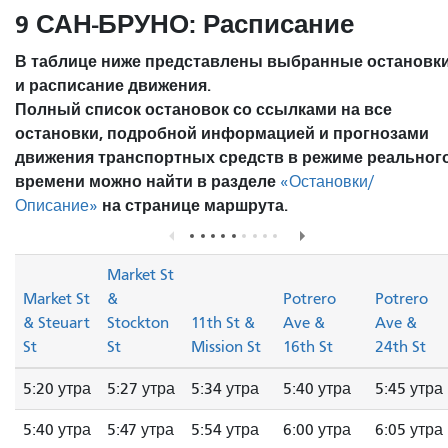
9 САН-БРУНО: Расписание
В таблице ниже представлены выбранные остановк
и расписание движения.
Полный список остановок со ссылками на все
остановки, подробной информацией и прогнозами
движения транспортных средств в режиме реальног
времени можно найти в разделе
«Остановки/
на странице маршрута.
Описание»
Market St
Market St
&
Potrero
Potrero
& Steuart
Stockton
11th St &
Ave &
Ave &
St
St
Mission St
16th St
24th St
5:20 утра
5:27 утра
5:34 утра
5:40 утра
5:45 утра
5:40 утра
5:47 утра
5:54 утра
6:00 утра
6:05 утра