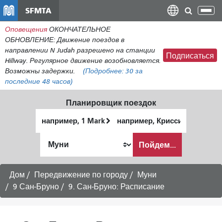
Перейти
SFMTA
Пер
к
нав
Оповещения
ОКОНЧАТЕЛЬНОЕ
общему
ОБНОВЛЕНИЕ: Движение поездов в
содержанию
направлении N Judah разрешено на станции
Подписаться
Hillway. Регулярное движение возобновляется.
Возможны задержки.
(Подробнее:
30
за
последние 48 часов)
Планировщик поездок
Начальное
Место
местоположение
окончания
Как
Пойдем...
я
хочу
путешествовать
Дом
Передвижение по городу
Муни
9 Сан-Бруно
9. Сан-Бруно: Расписание