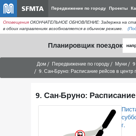
SFMTA
Передвижение по городу
Проекты
К
Оповещения
ОКОНЧАТЕЛЬНОЕ ОБНОВЛЕНИЕ: Задержка на станци
в обоих направлениях возобновляется в обычном режиме.
(По
Нача
Планировщик поездок
мест
Дом
Передвижение по городу
Муни
9
9. Сан-Бруно: Расписание рейсов в центр г
9. Сан-Бруно: Расписание
Пист
суббо
г.