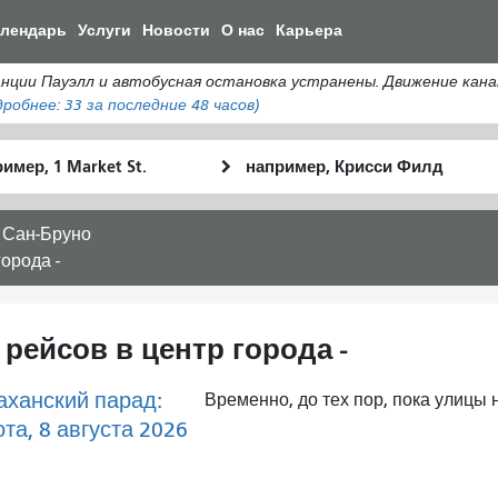
Перейти
алендарь
Услуги
Новости
О нас
Карьера
к
общему
и Пауэлл и автобусная остановка устранены. Движение кана
содержанию
дробнее:
33
за последние 48 часов)
льное
Место
Как
оположение
окончания
я
хочу
 Сан-Бруно
путешествов
орода -
 рейсов в центр города -
аханский парад:
Временно, до тех пор, пока улицы 
та, 8 августа 2026