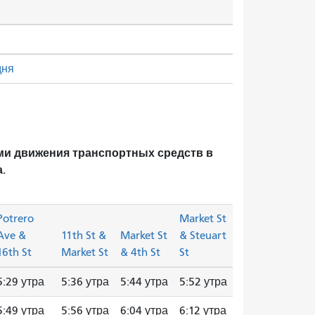
дня
ми движения транспортных средств в
.
Potrero
Market St
Ave &
11th St &
Market St
& Steuart
16th St
Market St
& 4th St
St
5:29 утра
5:36 утра
5:44 утра
5:52 утра
5:49 утра
5:56 утра
6:04 утра
6:12 утра