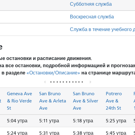
Субботняя служба
Воскресная служба
Служба в течение учебного 
е
е остановки и расписание движения.
на все остановки, подробной информацией и прогноза
 в разделе
на странице маршрута
«Остановки/Описание»
Geneva Ave
San Bruno
San Bruno
Potrero
t
& Rio Verde
Ave & Arleta
Ave & Silver
Ave &
St
Ave
Ave
24th St
5:04 утра
5:11 утра
5:18 утра
5:25 утра
5:24 утра
5:31 утра
5:38 утра
5:45 утра