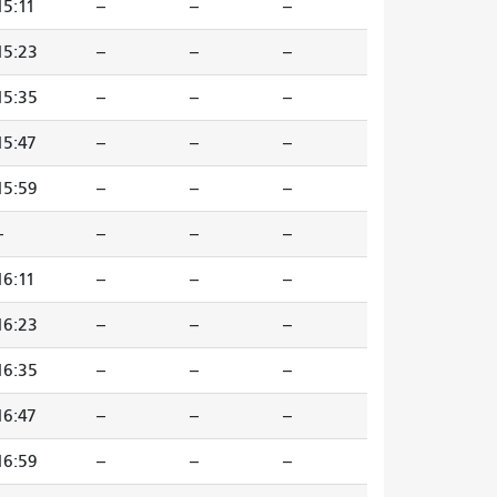
15:11
--
--
--
15:23
--
--
--
15:35
--
--
--
15:47
--
--
--
15:59
--
--
--
-
--
--
--
16:11
--
--
--
16:23
--
--
--
16:35
--
--
--
16:47
--
--
--
16:59
--
--
--