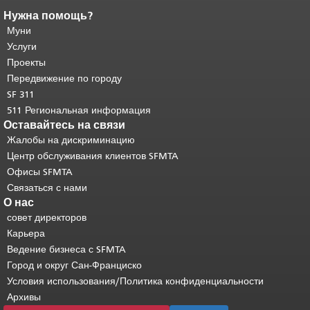
Нужна помощь?
Конец содержимого
страницы.
Муни
Остальная часть этой
страницы повторяется на каждой
Услуги
странице.
Вернуться к началу
Проекты
основного содержимого
.
Передвижение по городу
SF 311
511 Региональная информация
Оставайтесь на связи
Жалобы на дискриминацию
Центр обслуживания клиентов SFMTA
Офисы SFMTA
Связаться с нами
О нас
совет директоров
Карьера
Ведение бизнеса с SFMTA
Город и округ Сан-Франциско
Условия использования/Политика конфиденциальности
Архивы