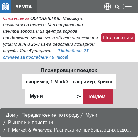
Перейти
SFMTA
Пер
к
нав
Оповещения
ОБНОВЛЕНИЕ: Маршрут
общему
движения по трассе 14 в направлении
содержанию
центра города и из центра города
продолжает меняться в объезд пересечения
Подписаться
улиц Мишн и 26-й из-за действий пожарной
службы Сан-Франциско.
(Подробнее:
25
случаев
за последние 48 часов)
Планировщик поездок
Начальное
Место
местоположение
окончания
Как
Пойдем...
я
хочу
путешествовать
Дом
Передвижение по городу
Муни
Рынок F и пристани
F Market & Wharves: Расписание прибывающих судов на Рыбацкую пристань