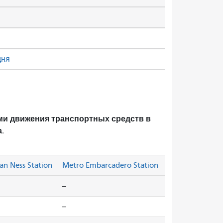
дня
ми движения транспортных средств в
.
an Ness Station
Metro Embarcadero Station
--
--