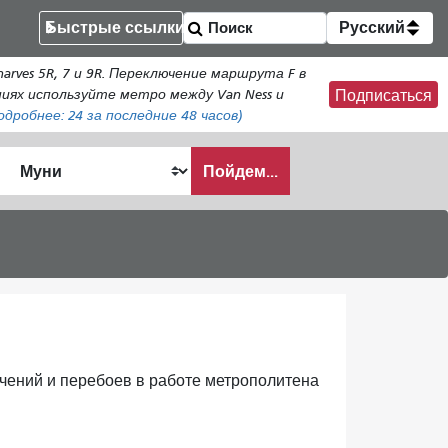
Быстрые ссылки
Русский
rves 5R, 7 и 9R. Переключение маршрута F в
ениях используйте метро между Van Ness и
Подписаться
одробнее:
24
за последние 48 часов)
Пойдем...
ать
чений и перебоев в работе метрополитена