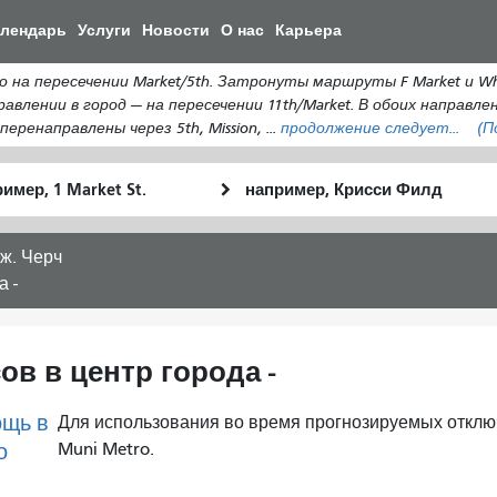
Перейти
алендарь
Услуги
Новости
О нас
Карьера
к
общему
на пересечении Market/5th. Затронуты маршруты F Market и Wha
содержанию
равлении в город — на пересечении 11th/Market. В обоих направл
еренаправлены через 5th, Mission, ...
продолжение следует...
(П
льное
Место
Как
оположение
окончания
я
хочу
ж. Черч
путешествов
а -
ов в центр города -
щь в
Для использования во время прогнозируемых отклю
о
Muni Metro.