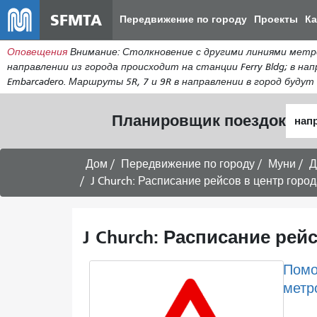
SFMTA
Передвижение по городу
Проекты
К
Оповещения
Внимание: Столкновение с другими линиями метро 
направлении из города происходит на станции Ferry Bldg; в нап
Embarcadero. Маршруты 5R, 7 и 9R в направлении в город будут п
Нача
Планировщик поездок
мест
Дом
Передвижение по городу
Муни
Д
J Church: Расписание рейсов в центр город
J Church: Расписание рейс
Помо
метр