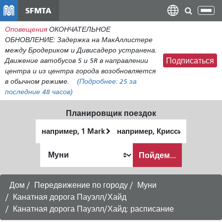
Перейти
SFMTA
Пер
к
нав
Оповещения
ОКОНЧАТЕЛЬНОЕ
общему
ОБНОВЛЕНИЕ: Задержка на МакАллистере
содержанию
между Бродериком и Дивисадеро устранена.
Движение автобусов 5 и 5R в направлении
Подписаться
центра и из центра города возобновляется
в обычном режиме.
(Подробнее:
25
за
последние 48 часов)
Планировщик поездок
Начальное
Место
местоположение
окончания
Как
Пойдем...
я
хочу
путешествовать
Дом
Передвижение по городу
Муни
Канатная дорога Пауэлл/Хайд
Канатная дорога Пауэлл/Хайд: расписание