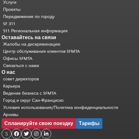
страницы повторяется на каждой
Услуги
странице.
Вернуться к началу
Проекты
основного содержимого
.
Передвижение по городу
SF 311
511 Региональная информация
Оставайтесь на связи
Жалобы на дискриминацию
Центр обслуживания клиентов SFMTA
Офисы SFMTA
Связаться с нами
О нас
совет директоров
Карьера
Ведение бизнеса с SFMTA
Город и округ Сан-Франциско
Условия использования/Политика конфиденциальности
Архивы
Спланируйте свою поездку
Тарифы
5



