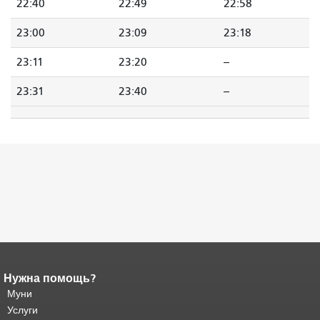
22:40
22:49
22:58
23:00
23:09
23:18
23:11
23:20
--
23:31
23:40
--
Нужна помощь?
Конец содержимого
страницы.
Муни
Остальная часть этой
страницы повторяется на каждой
Услуги