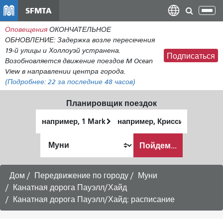
Перейти
SFMTA
Пер
к
нав
Оповещения
ОКОНЧАТЕЛЬНОЕ
общему
ОБНОВЛЕНИЕ: Задержка возле пересечения
содержанию
19-й улицы и Холлоуэй устранена.
Подписаться
Возобновляется движение поездов M Ocean
View в направлении центра города.
(Подробнее:
22
за последние 48 часов)
Планировщик поездок
Начальное
Место
местоположение
окончания
Как
Пойдем...
я
хочу
путешествовать
Дом
Передвижение по городу
Муни
Канатная дорога Пауэлл/Хайд
Канатная дорога Пауэлл/Хайд: расписание