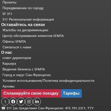
странице.
Вернуться к началу
Проекты
основного содержимого
.
Передвижение по городу
SF 311
511 Региональная информация
Оставайтесь на связи
Жалобы на дискриминацию
Центр обслуживания клиентов SFMTA
Офисы SFMTA
Связаться с нами
О нас
совет директоров
Карьера
Ведение бизнеса с SFMTA
Город и округ Сан-Франциско
Условия использования/Политика конфиденциальности
Архивы
Спланируйте свою поездку
Тарифы
5




☎
311 (за пределами Сан-Франциско: 415.701.2311; TTY