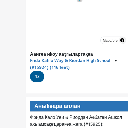
MapLibre
Ааигәа иҟоу ааҭгыларҭақәа
Frida Kahlo Way & Riordan High School
(#15924) (116 feet)
43
Аныҟәара аплан
Фрида Кало Уеи & Риордан Аҩбатәи Ашкол
ахь амҩақәҵарақәа жәга (#15925):