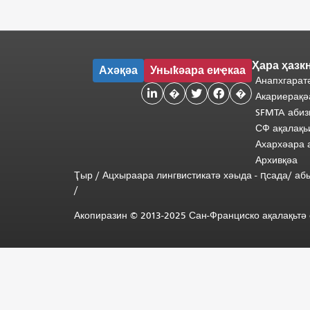
Ҳара ҳазк
Ахәқәа
Уныҟәара еиҿкаа
Анапхгарат

�


�
Акариерақә
SFMTA абиз
СФ ақалақь
Ахархәара 
Архивқәа
Ҭыр
/
Ацхыраара
лингвистикатә
хәыда
-
ԥсада
/
аб
/
Акопиразин © 2013-2025 Сан-Франциско ақалақьтә е