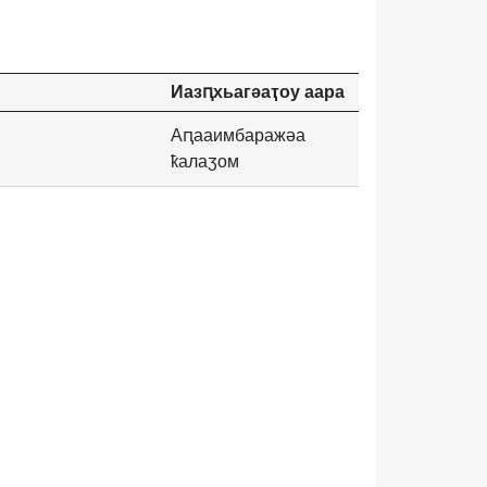
Иазԥхьагәаҭоу аара
Аԥааимбаражәа
ҟалаӡом