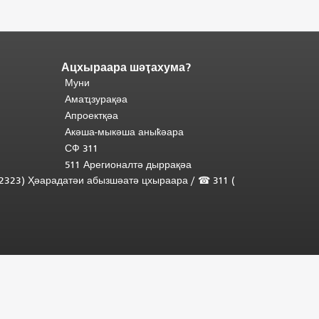
Ацхыраара шәҭахума?
Адаҟьа
Муни
аҵакы
Ари
анҵәамҭа.
Амаҵзурақәа
адаҟьа
Апроектқәа
иаанхаз
Акәша-мыкәша аныҟәара
даҟьацыԥхьаӡа
СФ 311
иқәҵәиаахоит.
511 Арегионалтә дыррақәа
Аҵакы
01.2323) Ҳәарадатәи абызшәатә цхыраара
/
☎ 311 (
хада
ахыхь
"
шәхынҳәы.