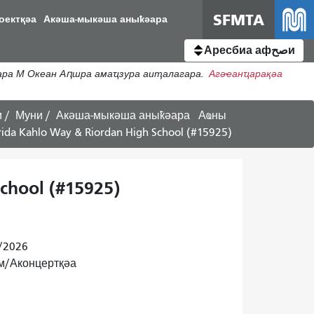
SFMTA
оектқәа
Акәша-мыкәша аныҟәара
Аресбиа афصحи
ара М Океан Аԥшра амаҵзура аиҭалагара.
Агәҽанҵарақәа
и
Муни
Акәша-мыкәша аныҟәара
Аҩны
rida Kahlo Way & Riordan High School (#15925)
chool (#15925)
/2026
ом/Аконцертқәа