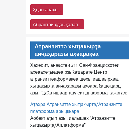
Ҳцап арахь...
Абрантәи ҳдәықәлап...
Атранзиттә хыҵакырҭа
аиҷаҳаразы аҳәарақәа
Ҳаҳәоит, анаҩстәи 311 Сан-Францискотәи
ахәаахәҭыҩцәа рзыҟаҵаратә Центр
атранзиттә
аформақәа шәхы иашәырхәа,
хыҵакырҭа аиҷаҳаразы аҳәара ҟашәҵарц
азы. Ҵаҟа ишаарԥшу еиԥш аформа ҭажәгал:
Аҭахра Атранзиттә хыҵакырҭа/Атранзиттә
платформа арыцқьара
Аобект аҭыԥ азы, иалышәх "Атранзиттә
хыҵакырҭа/Аплатформа"