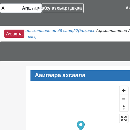
Ирццаку азхьарԥшқәа
А
аҵыхәтәантәи 48 сааҭ
22
(Еиҳаны:
Аҵыхәтәантәи А
Аҽаҩра
рзы)
Ааигәара ахсаала