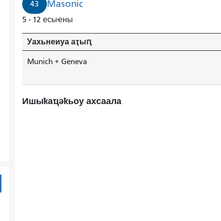
Masonic
43
5 - 12 есыҽны
Уахьнеиуа аҭыԥ
Munich + Geneva
Ишыҟаҵәҟьоу ахсаала