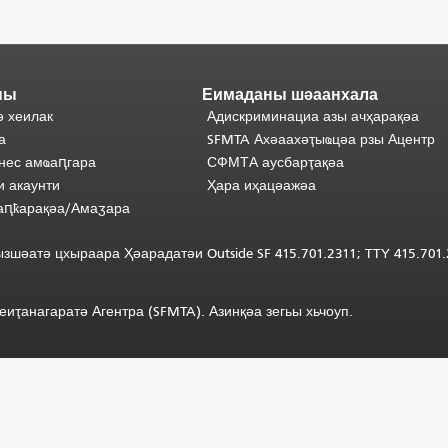
ны
Еимаданы шәаанхала
ә хеилак
Адискриминациа азы ачҳарақәа
а
SFMTA Ахәаахәҭыҩцәа рзы Ацентр
нес амҩаԥгара
СФМТА аусбарҭақәа
и акаунти
Ҳара иҳацәажәа
аԥҟарақәа/Амаӡара
ызшәатә
цхыраара
Ҳәарадатәи
Outside
SF 415.701.2311; TTY 415.7
иҭанагаратә Агентра (SFMTA). Азинқәа зегьы хьчоуп.