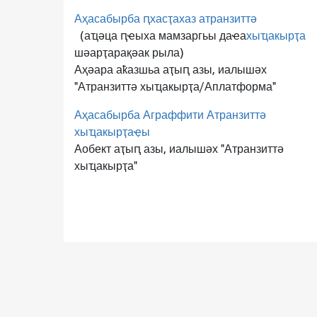
Аҳасабырба ԥхасҭахаз атранзиттә
(аҵәца ԥҽыха мамзаргьы даҽа
хыҵакырҭа
шәарҭарақәак рыла)
Аҳәара аҟазшьа аҭыԥ азы, иалышәх
"Атранзиттә хыҵакырҭа/Аплатформа"
Аҳасабырба Аграффити Атранзиттә
хыҵакырҭаҿы
Аобект аҭыԥ азы, иалышәх "Атранзиттә
хыҵакырҭа"