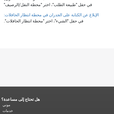
في حقل "طبيعة الطلب"، اختر "محطة النقل/الرصيف"
الإبلاغ عن الكتابة على الجدران في محطة انتظار الحافلات:
في حقل "الشيء"، اختر "محطة انتظار الحافلات".
هل تحتاج إلى مساعدة؟
نهاية محتوى الصفحة.
يتكرر باقي محتوى
هذه الصفحة في كل صفحة.
العودة إلى
موني
أعلى المحتوى الرئيسي
.
خدمات