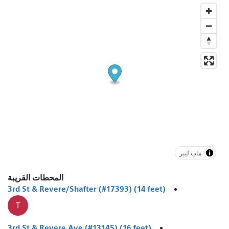
ماب ليبر
المحطات القريبة
3rd St & Revere/Shafter (#17393) (14 feet)
T
3rd St & Revere Ave (#13145) (16 feet)