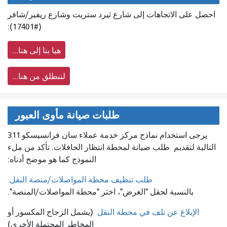
احصل على الاتجاهات إلى شارع ثيرد ستريت وشارع ريفير/شافر
(#17401):
هيا بنا إلى هنا...
لننطلق من هنا...
طلبات صيانة مأوى العبور
يرجى استخدام نماذج مركز خدمة عملاء سان فرانسيسكو 311
التالية لتقديم
طلب صيانة لمحطة انتظار الحافلات. تأكد من ملء
النموذج كما هو موضح أدناه:
طلب تنظيف محطة المواصلات/منصة النقل.
بالنسبة لحقل "الغرض"، اختر "محطة المواصلات/المنصة".
الإبلاغ عن تلف في محطة النقل
(يشمل الزجاج المكسور أو
المخاطر المحتملة الأخرى)