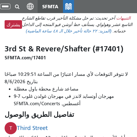
انتقل
SFMTA
تبد
إلى
الت
التنبيهات
آخر تحديث: تم حل مشكلة التأخير قرب تقاطع الشارع
المحتوى
التاسع عشر وهولواي. يستأنف خط أوشن فيو المتجه إلى الداخل
يشترك
الرئيسي
خدماته.
(المزيد:
٢٢ حالة تأخير
خلال الـ ٤٨ ساعة الماضية)
3rd St & Revere/Shafter (#17401)
SFMTA.com/17401
لا تتوفر التوقعات لأي مسار اعتبارًا من الساعة 10:29:51 صباحًا
بتاريخ 8/6/2026
مصاعد شارع محطة باول معطلة
مهرجان أوتسايد لاندز في مهرجان غولدن غلوب 7-9
أغسطس. SFMTA.com/Concerts
تفاصيل الطريق والوصول
Third Street
T