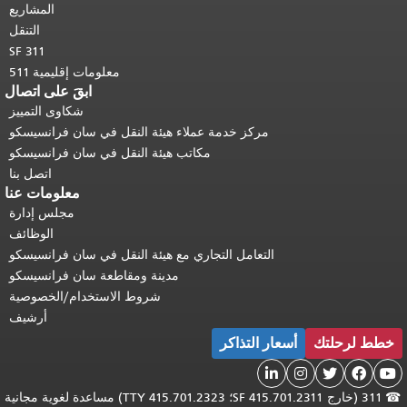
المشاريع
التنقل
SF 311
معلومات إقليمية 511
ابقَ على اتصال
شكاوى التمييز
مركز خدمة عملاء هيئة النقل في سان فرانسيسكو
مكاتب هيئة النقل في سان فرانسيسكو
اتصل بنا
معلومات عنا
مجلس إدارة
الوظائف
التعامل التجاري مع هيئة النقل في سان فرانسيسكو
مدينة ومقاطعة سان فرانسيسكو
شروط الاستخدام/الخصوصية
أرشيف
خطط لرحلتك
أسعار التذاكر





☎
311 (خارج SF 415.701.2311؛ TTY 415.701.2323) مساعدة لغوية مجانية