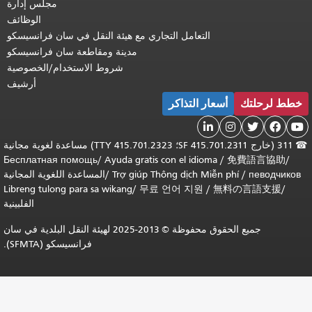
مجلس إدارة
الوظائف
التعامل التجاري مع هيئة النقل في سان فرانسيسكو
مدينة ومقاطعة سان فرانسيسكو
شروط الاستخدام/الخصوصية
أرشيف
خطط لرحلتك
أسعار التذاكر





☎
311 (خارج SF 415.701.2311؛ TTY 415.701.2323) مساعدة لغوية مجانية
Бесплатная помощь
/
Ayuda gratis con el idioma
/
免費語言協助
/
певодчиков
/
Trợ giúp Thông dịch Miễn phí
/
المساعدة اللغوية المجانية
Libreng tulong para sa wikang
/
무료 언어 지원
/
無料の言語支援
/
الفلبينية
جميع الحقوق محفوظة © 2013-2025 لهيئة النقل البلدية في سان
فرانسيسكو (SFMTA).