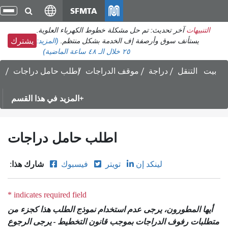
انتقل
SFMTA
تبد
إلى
الت
التنبيهات
آخر تحديث: تم حل مشكلة خطوط الكهرباء العلوية.
المحتوى
يستأنف سوق وأرصفة إف الخدمة بشكل منتظم.
(المزيد:
يشترك
الرئيسي
٢٥
خلال الـ ٤٨ ساعة الماضية)
بيت
التنقل
دراجة
موقف الدراجات
اطلب حامل دراجات
المزيد في هذا القسم
اطلب حامل دراجات
شارك هذا:
لينكد إن
تويتر
فيسبوك
أيها المطورون، يرجى عدم استخدام نموذج الطلب هذا كجزء من
متطلبات رفوف الدراجات بموجب قانون التخطيط - يرجى الرجوع