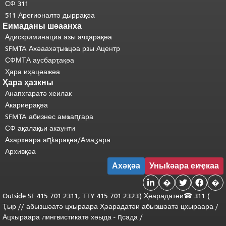
СФ 311
511 Арегионалтә дыррақәа
Еимаданы шәаанха
Адискриминациа азы ачҳарақәа
SFMTA Ахәаахәҭыҩцәа рзы Ацентр
СФМТА аусбарҭақәа
Ҳара иҳацәажәа
Ҳара ҳазкны
Анапхгаратә хеилак
Акариерақәа
SFMTA абизнес амҩаԥгара
СФ ақалақьи акаунти
Ахархәара аԥҟарақәа/Амаӡара
Архивқәа
Ахәқәа
Уныҟәара еиҿкаа

�


�
Outside
SF 415.701.2311; TTY 415.701.2323) Ҳәарадатәи
☎ 311 (
Ҭыр
/
/
абызшәатә
цхыраара
Ҳәарадатәи
абызшәатә цхыраара
/
Ацхыраара
лингвистикатә
хәыда
-
ԥсада
/