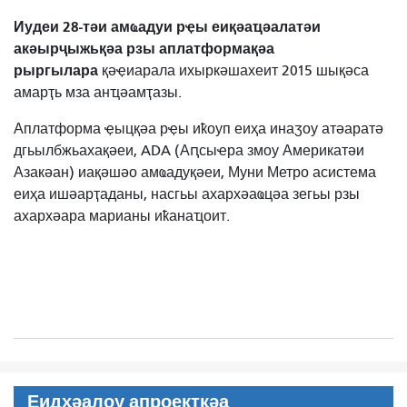
Иудеи 28-тәи амҩадуи рҿы еиқәаҵәалатәи
акәырҷыжьқәа рзы аплатформақәа
рыргылара
қәҿиарала ихыркәшахеит 2015 шықәса
амарҭь мза анҵәамҭазы.
Аплатформа ҿыцқәа рҿы иҟоуп еиҳа инаӡоу атәаратә
дгьылбжьахақәеи, ADA (Аԥсыҽра змоу Америкатәи
Азакәан) иақәшәо ​​амҩадуқәеи, Муни Метро асистема
еиҳа ишәарҭаданы, насгьы ахархәаҩцәа зегьы рзы
ахархәара марианы иҟанаҵоит.
Еидҳәалоу апроектқәа