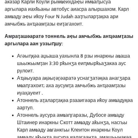
акәзар Карли Коули рымҩеихдаҿы имҩаԥысуа
аргылара иахҟьаны автобус аиасра алыршахом. Карл
амҩаду аҿы иҟоу Four N Judah ааҭгыларҭақәа ари
амчыбжь анҵәамҭазы еиҭагахоит.
Амраҭашәаратә тоннель аҿы амчыбжь анҵәамҭазы
аргылара аан уззыԥшу:
Агәыԥқәа аџьаша уахынла 8 рзы инаркны аҩаша
шьыжьымҭан 3:30 рҟынӡа еиԥмырҟьаӡакәа аус
рулоит.
Аҵәыуара ақәыӷәӷәаратә уснагӡатәқәа анагӡара
мҩаԥгахоит; аха аусумҭа амчыбжь анҵәамҭазы
.
иуаҳауеит
Атоннель аҭаларҭақәа рзааигәара иҟоу амҩадуқәа
аартуп.
Атоннель аусура амҩаԥгаразы, Дубосе амҩаду
Штаинер инаркны Скотт амҩаду аҟынӡа, насгьы
Карл амҩаду аҩганкгьы Клеитон инаркны Коул
амҩаду аҟынӡа аусура иалагаанӡа, амашьынақәа