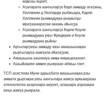
иаҩсны ицоит;
Аҭаларатә аангыларҭа Карл амҩаду агәҭаны,
Хиллвеии д Уилларди рыбжьара, Карли
Хиллвеии рымҩадуқәа рықәыԥш-
мраҭашәаратәи акәакь аҟынӡа;
Аҭаларатә аангыларҭа Карли Коули
рымҩадуқәа рҿы Фредерик и Коули
рымҩадуқәа рыҟны
Аргыларҭаҿы амҩаду аҿы амашьынақәа
рыргыларҭа аамҭала иҟалаӡом.
Амашьына ахьнеиуа амҩа еиқәырхахоит.
Ашьаҟақәеи амҩеи рыжраан абжьы гоит.
ТСП асистема Муни адәыӷбатә машьынақәа рзы
амҩатә дыргақәа рҿы аангылара аамҭа аркьаҿразы
атехнологиа ахархәара аиуеит, алашара аҵиаақәа
еиҳа аамҭа рыкрала.