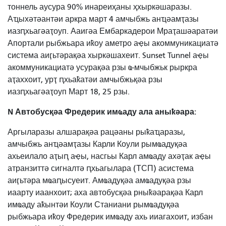
тоннель аусура 90% инареиҳаны ҳхыркәшаразы.
Аҵыхәтәантәи аркра март 4 амчыбжь анҵәамҭазы
иазԥхьагәаҭоуп. Ааигәа Ембаркадерои Мраҭашәаратәи
Апортали рыбжьара иҟоу аметро аҿы акоммуникациатә
система аиӷьтәрақәа хыркәшахеит. Sunset Tunnel аҿы
акоммуникациатә усурақәа рзы ҩ-мчыбжьк рыркра
аҭаххоит, урҭ ԥхьаҟатәи амчыбжьқәа рзы
иазԥхьагәаҭоуп Март 18, 25 рзы.
N Автобусқәа Фредерик имҩаду ала аныҟәара:
Аргыларазы алшарақәа рацәаны рыҟаҵаразы,
амчыбжь анҵәамҭазы Карли Коули рымҩадуқәа
ахьеилало аҭыԥ аҿы, насгьы Карл амҩаду ахәҭак аҿы
атранзиттә сигналтә ԥхьагылара (ТСП) асистема
аиӷьтәра мҩаԥысуеит. Амҩадуқәа амҩадуқәа рзы
иаарту иаанхоит; аха автобусқәа рныҟәарақәа Карл
имҩаду аҟынтәи Коули Станиани рымҩадуқәа
рыбжьара иҟоу Фредерик имҩаду ахь ииагахоит, избан