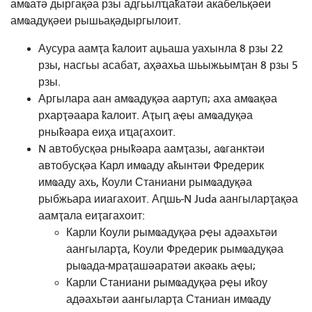
амҩатә дыргақәа рзы адгьылҵаҟатәи акабельқәеи
амҩадуқәеи рышьақәдыргылоит.
Аусура аамҭа ҟалоит аџьаша уахынла 8 рзы 22
рзы, насгьы асабат, аҳәахьа шьыжьымҭан 8 рзы 5
рзы.
Аргылара аан амҩадуқәа аартуп; аха амҩақәа
рхарҭәаара ҟалоит. Аҭыԥ аҿы амҩадуқәа
рныҟәара еиҳа иҵаӷахоит.
N автобусқәа рныҟәара аамҭазы, аҩганктәи
автобусқәа Карл имҩаду аҟынтәи Фредерик
имҩаду ахь, Коули Станиани рымҩадуқәа
рыбжьара ииагахоит. Аԥшь-N Juda аангыларҭақәа
аамҭала еиҭагахоит:
Карли Коули рымҩадуқәа рҿы адәахьтәи
аангыларҭа, Коули Фредерик рымҩадуқәа
рыҩада-мраҭашәаратәи акәакь аҿы;
Карли Станиани рымҩадуқәа рҿы иҟоу
адәахьтәи аангыларҭа Станиан имҩаду