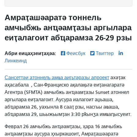
Амраҭашәаратә тоннель
амчыбжь анҵәамҭазы аргылара
еиҭалагоит абҵарамза 26-29 рзы
Абри еицаҳзеиҭаҳәа:
Феисбук
Твиттер
Линкеинд
Сансеттәи атоннель амҩа аиӷьтәразы апроект
ахәҭак
аҳасабала
, Сан-Франциско ақалақьтә еиҭанагаратә
Агентра (SFMTA) амчыбжь анҵәамҭазы Sunset атоннел
аргылара еиҭалагоит. Аусура иалагоит аџьаша,
абҵарамза 26, уахынла 8 сааҭ рзы, насгьы аҩаша,
абҵарамза 29, шьыжьымҭан 3:30 рҟынӡа имҩаԥысуеит.
Феврал 26 амчыбжь анҵәамҭазы, ҳара 16 амчыбжь
анҵәамҭазы аусура ҳхыркәшоит, Амраҭашәаратә