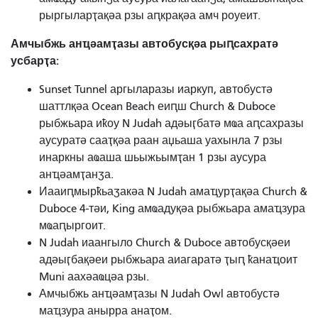
рыргыларҭақәа рзы аԥкрақәа амч роуеит.
Амчыбжь анҵәамҭазы автобусқәа рыԥсахратә
усбарҭа:
Sunset Tunnel аргыларазы иаркуп, автобустә
шаттлқәа Ocean Beach еиԥш Church & Duboce
рыбжьара иҟоу N Judah адәыӷбатә мҩа аԥсахразы
аусуратә сааҭқәа раан аџьаша уахынла 7 рзы
инаркны аҩаша шьыжьымҭан 1 рзы аусура
анҵәамҭанӡа.
Иааиԥмырҟьаӡакәа N Judah амаҵурҭақәа Church &
Duboce 4-тәи, King амҩадуқәа рыбжьара амаҵзура
мҩаԥыргоит.
N Judah иаангыло Church & Duboce автобусқәеи
адәыӷбақәеи рыбжьара аиагаратә ҭыԥ ҟанаҵоит
Muni аахәаҩцәа рзы.
Амчыбжь анҵәамҭазы N Judah Owl автобустә
маҵзура анырра анаҭом.