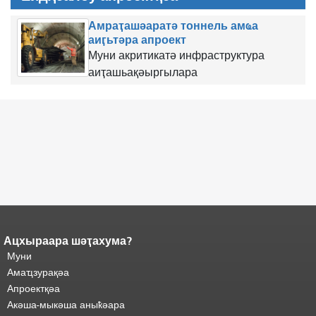
Амраҭашәаратә тоннель амҩа
аиӷьтәра апроект
Муни акритикатә инфраструктура
аиҭашьақәыргылара
Ацхыраара шәҭахума?
Ари
Адаҟьа аҵакы анҵәамҭа.
Муни
адаҟьа иаанхаз даҟьацыԥхьаӡа
Аҵакы хада ахыхь
иқәҵәиаахоит.
Амаҵзурақәа
"
шәхынҳәы.
Апроектқәа
Акәша-мыкәша аныҟәара