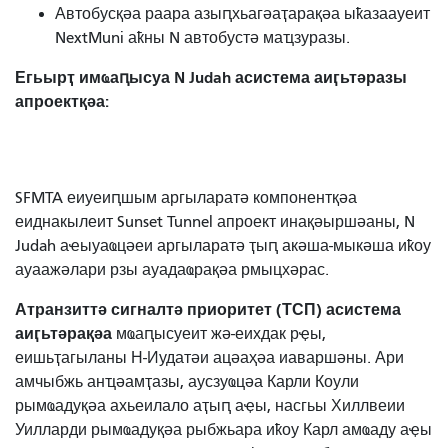
Автобусқәа раара азыԥхьагәаҭарақәа ыҟазаауеит
NextMuni аҟны N автобустә маҵзуразы.
Егьырҭ имҩаԥысуа N Judah асистема аиӷьтәразы
апроектқәа:
SFMTA еиуеиԥшым аргыларатә компонентқәа
еиднакылеит Sunset Tunnel апроект инақәыршәаны, N
Judah аҽыуаҩцәеи аргыларатә ҭыԥ акәша-мыкәша иҟоу
ауаажәлари рзы ауадаҩрақәа рмыцхәрас.
Атранзиттә сигналтә приоритет (ТСП) асистема
аиӷьтәрақәа
мҩаԥысуеит жә-еихдак рҿы,
еишьҭагыланы Н-Иудатәи ацәаҳәа иаваршәны. Ари
амчыбжь анҵәамҭазы, аусзуҩцәа Карли Коули
рымҩадуқәа ахьеилало аҭыԥ аҿы, насгьы Хиллвеии
Уилларди рымҩадуқәа рыбжьара иҟоу Карл амҩаду аҿы