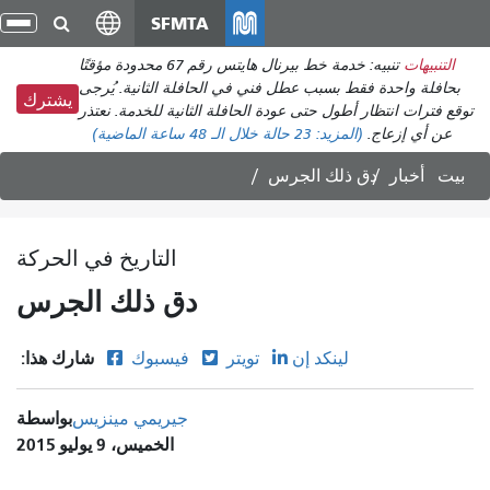
انتقل
SFMTA
تبد
إلى
الت
التنبيهات
تنبيه: خدمة خط بيرنال هايتس رقم 67 محدودة مؤقتًا
المحتوى
بحافلة واحدة فقط بسبب عطل فني في الحافلة الثانية. يُرجى
الرئيسي
يشترك
توقع فترات انتظار أطول حتى عودة الحافلة الثانية للخدمة. نعتذر
عن أي إزعاج.
(المزيد:
23 حالة
خلال الـ 48 ساعة الماضية)
بيت
أخبار
دق ذلك الجرس
التاريخ في الحركة
دق ذلك الجرس
شارك هذا:
لينكد إن
تويتر
فيسبوك
بواسطة
جيريمي مينزيس
الخميس، 9 يوليو 2015