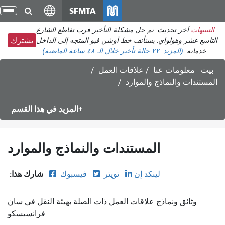
انتقل
SFMTA
تبد
إلى
الت
التنبيهات
آخر تحديث: تم حل مشكلة التأخير قرب تقاطع الشارع
المحتوى
التاسع عشر وهولواي. يستأنف خط أوشن فيو المتجه إلى الداخل
يشترك
الرئيسي
خدماته.
(المزيد:
٢٢ حالة تأخير
خلال الـ ٤٨ ساعة الماضية)
بيت
معلومات عنا
علاقات العمل
المستندات والنماذج والموارد
المزيد في هذا القسم
المستندات والنماذج والموارد
شارك هذا:
لينكد إن
تويتر
فيسبوك
وثائق ونماذج علاقات العمل ذات الصلة بهيئة النقل في سان
فرانسيسكو