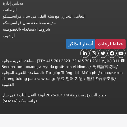
مجلس إدارة
الوظائف
التعامل التجاري مع هيئة النقل في سان فرانسيسكو
مدينة ومقاطعة سان فرانسيسكو
شروط الاستخدام/الخصوصية
أرشيف
خطط لرحلتك
أسعار التذاكر





☎
311 (خارج SF 415.701.2311؛ TTY 415.701.2323) مساعدة لغوية مجانية
Бесплатная помощь
/
Ayuda gratis con el idioma
/
免費語言協助
/
певодчиков
/
Trợ giúp Thông dịch Miễn phí
/
المساعدة اللغوية المجانية
Libreng tulong para sa wikang
/
무료 언어 지원
/
無料の言語支援
/
الفلبينية
جميع الحقوق محفوظة © 2013-2025 لهيئة النقل البلدية في سان
فرانسيسكو (SFMTA).