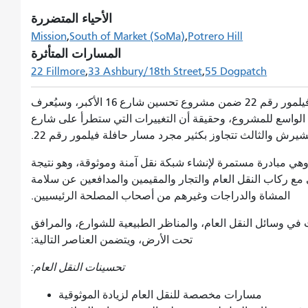
الأحياء المتضررة
Mission
South of Market (SoMa)
Potrero Hill
المسارات المتأثرة
22 Fillmore
33 Ashbury/18th Street
55 Dogpatch
بدايةً، سيتم دمج مشروع أولوية النقل في شارع فيلمور رقم 22 ضمن مشروع تحسين شارع 16 الأكبر، وسيُعرف
نطاق الواسع للمشروع، وحقيقة أن التغييرات التي ستطرأ على شارع
 وهي مبادرة مستمرة لإنشاء شبكة نقل آمنة وموثوقة، وهو نتيجة
مع ركاب النقل العام والتجار والمقيمين والمدافعين عن سلامة
المشاة والدراجات وغيرهم من أصحاب المصلحة الرئيسيين.
1 إلى توفير تحسينات في وسائل النقل العام، والمناظر الطبيعية للشوارع، والمرافق
تحت الأرض، ويتضمن العناصر التالية:
تحسينات النقل العام:
مسارات مخصصة للنقل العام لزيادة الموثوقية