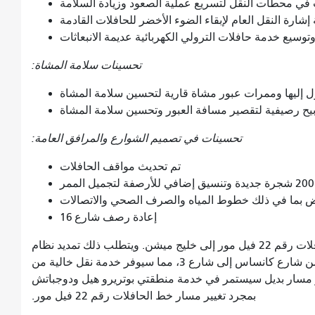
 في محطات النقل لتسريع عملية الصعود وزيادة السلامة
شارة النقل العام لإبقاء الضوء الأخضر للحافلات القادمة
وسيع خدمة حافلات الترولي الكهربائية عديمة الانبعاثات
تحسينات سلامة المشاة:
 إليها وممرات عبور مشاة قارية لتحسين سلامة المشاة
يح رصيفية لتقصير مسافة العبور وتحسين سلامة المشاة
تحسينات في تصميم الشوارع والمرافق العامة:
تم تحديث مواقف الحافلات
ض بما في ذلك خطوط المياه والصرف الصحي والاتصالات
إعادة رصف شارع 16
سيشمل المشروع أيضًا تغيير مسار خط الحافلات رقم 22 فيل مور إلى خليج ميشن. ويتطلب ذلك تمديد نظام
التلامس العلوي الذي يُشغّل حافلاتنا في شارع 16 من شارع كانساس إلى شارع 3، مما سيوفر خدمة نقل خالية من
وير مسار بديل سيستمر في خدمة منطقتي بوتريرو هيل ودوجباتش
بمجرد تغيير مسار خط الحافلات رقم 22 فيل مور.