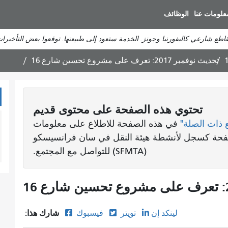
انتقل
علومات عنا
الوظائف
إلى
المحتوى
تقاطع شارعي كاليفورنيا وجونز. الخدمة ستعود إلى طبيعتها. توقعوا بعض التأخيرات
الرئيسي
تحديث نوفمبر 2017: تعرف على مشروع تحسين شارع 16
تحتوي هذه الصفحة على محتوى قديم
 ذات الصلة"
في هذه الصفحة للاطلاع على معلومات
لصفحة كسجل لأنشطة هيئة النقل في سان فرانسيسكو
(SFMTA) للتواصل مع المجتمع.
شارك هذا:
لينكد إن
تويتر
فيسبوك