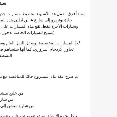
سيتم
جادة بوتريرو إلى شارع 
وسيارات الأجرة فقط. تقع هذه المسارات على 
يُسمح للسيارات الخاصة بدخول هذه
تُعدّ المسارات المخصصة لوسائل النقل العام وسي
تجاوز الازدحام المروري. كما أنها ستساهم 
النشطة، مما ي
من خليج ميشن إلى ش
من شارع بوت
من شارع ميشن إلى شارع تشير
خلال فترة الإنشاء، سيتم تقديم تحديثات منت