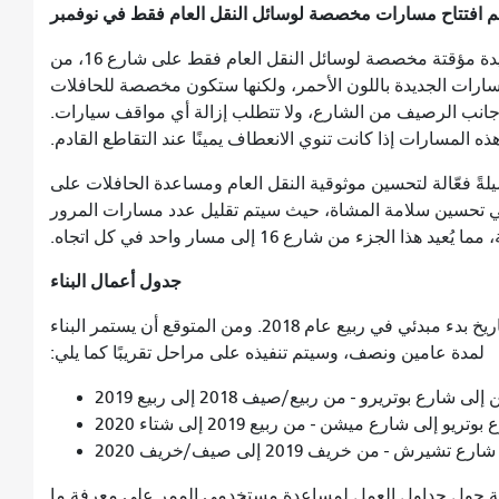
 افتتاح مسارات مخصصة لوسائل النقل العام فقط في نوفمبر
ستبدأ فرق العمل هذا الأسبوع بتخطيط مسارات جديدة مؤقتة مخصصة لوسائل النقل العام فقط على شارع 16، من
4. لن تُطلى هذه المسارات الجديدة باللون الأحمر، ولكنها ستكون مخصصة للحافلات
جانب الرصيف من الشارع، ولا تتطلب إزالة أي مواقف سيارات.
 المسارات إذا كانت تنوي الانعطاف يمينًا عند التقاطع القادم.
لةً فعّالة لتحسين موثوقية النقل العام ومساعدة الحافلات على
في تحسين سلامة المشاة، حيث سيتم تقليل عدد مسارات المرور
ُعيد هذا الجزء من شارع 16 إلى مسار واحد في كل اتجاه.
جدول أعمال البناء
تم طرح عقد بناء المشروع حاليًا للمناقصة مع تاريخ بدء مبدئي في ربيع عام 2018. ومن المتوقع أن يستمر البناء
لمدة عامين ونصف، وسيتم تنفيذه على مراحل تقريبًا كما يلي:
ارع بوتريرو - من ربيع/صيف 2018 إلى ربيع 2019
ريو إلى شارع ميشن - من ربيع 2019 إلى شتاء 2020
ش - من خريف 2019 إلى صيف/خريف 2020
ظمة حول جداول العمل لمساعدة مستخدمي الممر على معرفة ما