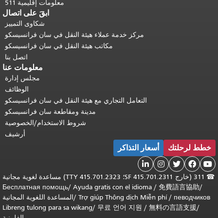
معلومات إقليمية 511
ابقَ على اتصال
شكاوى التمييز
مركز خدمة عملاء هيئة النقل في سان فرانسيسكو
مكاتب هيئة النقل في سان فرانسيسكو
اتصل بنا
معلومات عنا
مجلس إدارة
الوظائف
التعامل التجاري مع هيئة النقل في سان فرانسيسكو
مدينة ومقاطعة سان فرانسيسكو
شروط الاستخدام/الخصوصية
أرشيف
خطط لرحلتك
أسعار التذاكر





☎
311 (خارج SF 415.701.2311؛ TTY 415.701.2323) مساعدة لغوية مجانية
Бесплатная помощь
/
Ayuda gratis con el idioma
/
免費語言協助
/
певодчиков
/
Trợ giúp Thông dịch Miễn phí
/
المساعدة اللغوية المجانية
Libreng tulong para sa wikang
/
무료 언어 지원
/
無料の言語支援
/
الفلبينية