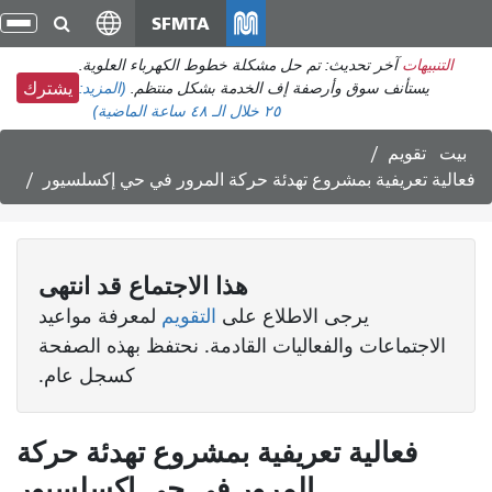
انتقل
SFMTA
تبد
إلى
الت
التنبيهات
آخر تحديث: تم حل مشكلة خطوط الكهرباء العلوية.
المحتوى
يستأنف سوق وأرصفة إف الخدمة بشكل منتظم.
(المزيد:
يشترك
الرئيسي
٢٥
خلال الـ ٤٨ ساعة الماضية)
بيت
تقويم
فعالية تعريفية بمشروع تهدئة حركة المرور في حي إكسلسيور
هذا
الاجتماع
قد انتهى
يرجى الاطلاع على
التقويم
لمعرفة مواعيد
الاجتماعات والفعاليات القادمة. نحتفظ بهذه الصفحة
كسجل عام.
فعالية تعريفية بمشروع تهدئة حركة
المرور في حي إكسلسيور