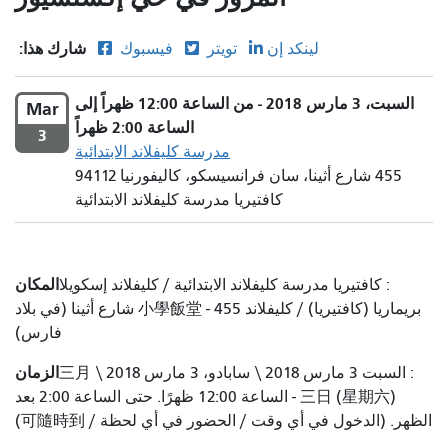
شارك هذا:
لينكد إن
تويتر
فيسبوك
السبت، 3 مارس 2018 - من الساعة 12:00 ظهراً إلى
Mar
الساعة 2:00 ظهراً
3
مدرسة كليفلاند الابتدائية
455 شارع أثينا، سان فرانسيسكو، كاليفورنيا 94112
كافتيريا مدرسة كليفلاند الابتدائية
المكان
: كافتيريا مدرسة كليفلاند الابتدائية / كليفلاند إسكويلا
بريماريا (كافتيريا) / كليفلاند 小學飯堂 - 455 شارع أثينا (في بلاد
فارس)
الزمان
: السبت 3 مارس 2018 \ سابادو، 3 مارس 2018 \ 三月
三日 (星期六) - الساعة 12:00 ظهرًا. حتى الساعة 2:00 بعد
الظهر. (الدخول في أي وقت / الحضور في أي لحظة / 可隨時到)