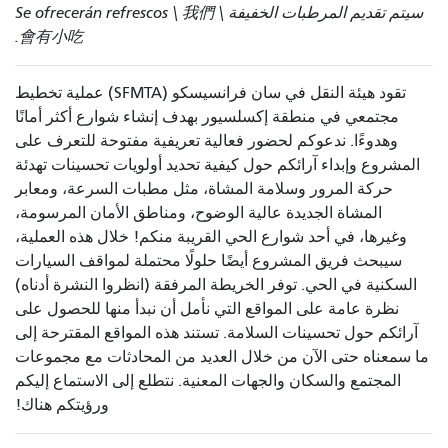
سيتم تقديم المرطبات الخفيفة \ Se ofrecerán refrescos \ 我們
會有小吃.
تقود هيئة النقل في سان فرانسيسكو (SFMTA) عملية تخطيط
مجتمعي في منطقة إكسلسيور بهدف إنشاء شوارع أكثر أمانًا
وهدوءًا. ندعوكم لحضور فعالية تعريفية مفتوحة للتعرف على
المشروع وإبداء آرائكم حول كيفية تحديد أولويات تحسينات تهدئة
حركة المرور وسلامة المشاة، مثل مطبات السرعة، ومعابر
المشاة الجديدة عالية الوضوح، ومناطق الأمان المرسومة،
وغيرها، في أحد شوارع الحي القريبة منكم! خلال هذه العملية،
سيبحث فريق المشروع أيضًا حلولًا محتملة لمواقف السيارات
السكنية في الحي. توفر الخريطة المرفقة (انظروا النشرة أدناه)
نظرة عامة على المواقع التي نأمل أن نبدأ منها للحصول على
آرائكم حول تحسينات السلامة. تستند هذه المواقع المقترحة إلى
ما سمعناه حتى الآن من خلال العديد من المحادثات مع مجموعات
المجتمع والسكان والجهات المعنية. نتطلع إلى الاستماع إليكم
ورؤيتكم هناك!