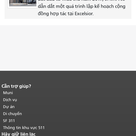
dẫn dắt một quá trình lập kế hoạch cộng
đồng hợp tác tại Excelsior.
Cần trợ giúp?
Kết thúc nội dung trang.
Phần còn lại
của trang này được lặp lại trên mọi
Muni
trang.
Quay lại đầu trang nội dung
Dịch vụ
chính
.
Dự án
Di chuyển
SF 311
Thông tin khu vực 511
Hãy giữ liên lạc