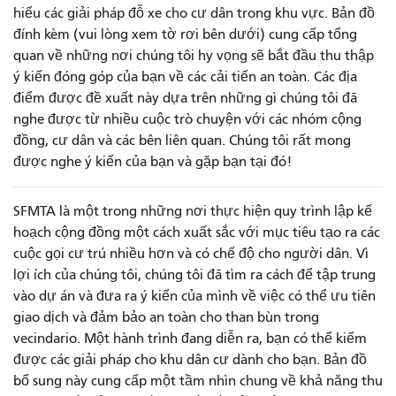
hiểu các giải pháp đỗ xe cho cư dân trong khu vực. Bản đồ
đính kèm (vui lòng xem tờ rơi bên dưới) cung cấp tổng
quan về những nơi chúng tôi hy vọng sẽ bắt đầu thu thập
ý kiến ​​đóng góp của bạn về các cải tiến an toàn. Các địa
điểm được đề xuất này dựa trên những gì chúng tôi đã
nghe được từ nhiều cuộc trò chuyện với các nhóm cộng
đồng, cư dân và các bên liên quan. Chúng tôi rất mong
được nghe ý kiến ​​của bạn và gặp bạn tại đó!
SFMTA là một trong những nơi thực hiện quy trình lập kế
hoạch cộng đồng một cách xuất sắc với mục tiêu tạo ra các
cuộc gọi cư trú nhiều hơn và có chế độ cho người dân. Vì
lợi ích của chúng tôi, chúng tôi đã tìm ra cách để tập trung
vào dự án và đưa ra ý kiến ​​​​của mình về việc có thể ưu tiên
giao dịch và đảm bảo an toàn cho than bùn trong
vecindario. Một hành trình đang diễn ra, bạn có thể kiếm
được các giải pháp cho khu dân cư dành cho bạn. Bản đồ
bổ sung này cung cấp một tầm nhìn chung về khả năng thu