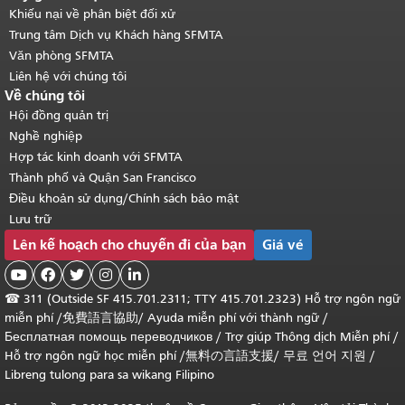
Khiếu nại về phân biệt đối xử
Trung tâm Dịch vụ Khách hàng SFMTA
Văn phòng SFMTA
Liên hệ với chúng tôi
Về chúng tôi
Hội đồng quản trị
Nghề nghiệp
Hợp tác kinh doanh với SFMTA
Thành phố và Quận San Francisco
Điều khoản sử dụng/Chính sách bảo mật
Lưu trữ
Lên kế hoạch cho chuyến đi của bạn
Giá vé





☎
311 (Outside SF 415.701.2311; TTY 415.701.2323) Hỗ trợ ngôn ngữ
miễn phí /
免費語言協助
/
Ayuda miễn phí với thành ngữ
/
Бесплатная помощь переводчиков
/
Trợ giúp Thông dịch Miễn phí
/
Hỗ trợ ngôn ngữ học
miễn phí
/
無料の言語支援
/
무료 언어 지원
/
Libreng tulong para sa wikang Filipino