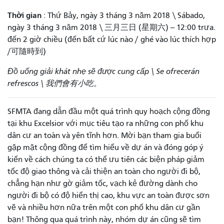
Thời gian
: Thứ Bảy, ngày 3 tháng 3 năm 2018 \ Sábado,
ngày 3 tháng 3 năm 2018 \ 三月三日 (星期六) -- 12:00 trưa.
đến 2 giờ chiều (đến bất cứ lúc nào / ghé vào lúc thích hợp
/可隨時到)
Đồ uống giải khát nhẹ sẽ được cung cấp \ Se ofrecerán
refrescos \ 我們會有小吃。
SFMTA đang dẫn đầu một quá trình quy hoạch cộng đồng
tại khu Excelsior với mục tiêu tạo ra những con phố khu
dân cư an toàn và yên tĩnh hơn. Mời bạn tham gia buổi
gặp mặt cộng đồng để tìm hiểu về dự án và đóng góp ý
kiến ​​về cách chúng ta có thể ưu tiên các biện pháp giảm
tốc độ giao thông và cải thiện an toàn cho người đi bộ,
chẳng hạn như gờ giảm tốc, vạch kẻ đường dành cho
người đi bộ có độ hiển thị cao, khu vực an toàn được sơn
vẽ và nhiều hơn nữa trên một con phố khu dân cư gần
bạn! Thông qua quá trình này, nhóm dự án cũng sẽ tìm