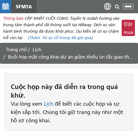
đến
SFMTA
Chu
nội
đổi
Thông báo
CẬP NHẬT CUỐI CÙNG: Tuyến N Judah hướng vào
dung
điề
Đặt
trung tâm thành phố đã thông suốt tại Hillway. Dịch vụ vận
hư
hành bình thường đã được khôi phục. Dự kiến ​​sẽ có sự chậm
mua
trễ còn lại.
(Thêm:
30
sự cố trong 48 giờ qua)
Trang chủ
Lịch
Buổi họp mặt công khai dự án giảm thiểu ùn tắc giao thông khu phố Excelsior.
Cuộc họp
này
đã diễn ra trong quá
khứ.
Vui lòng xem
Lịch
để biết các cuộc họp và sự
kiện sắp tới. Chúng tôi giữ trang này như một
hồ sơ công khai.