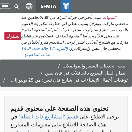
انتقل
SFMTA
تبد
إلى
الت
التنبيهات
تنبيه: تأخر في حركة الترام في كلا الاتجاهين عند
المحتوى
محطتي ماركت ووارفز بسبب عطل في خطوط الكهرباء العلوية
الرئيسي
بالقرب من شارع ستيوارت. ستعود عربات الترام المتجهة للخارج
عند مبنى العبّارات. أما المتجهة للداخل، فستكون عند تقاطع
يشترك
ماركت مع الشارع الحادي عشر. يُرجى استخدام مترو الأنفاق بين
محطتي فان نيس وإمباركاديرو.
(المزيد:
٢٣ حالة
خلال الـ ٤٨
ساعة الماضية)
بيت
تحديثات السفر والمواصلات
نظام النقل السريع بالحافلات في فان نيس
توقعات أعمال الإنشاءات في شارع فان نيس: من 25 يونيو إلى 6 يوليو 2018
تحتوي هذه الصفحة على محتوى قديم
يرجى الاطلاع على
قسم "المشاريع ذات الصلة"
في
هذه الصفحة للاطلاع على معلومات المشاريع