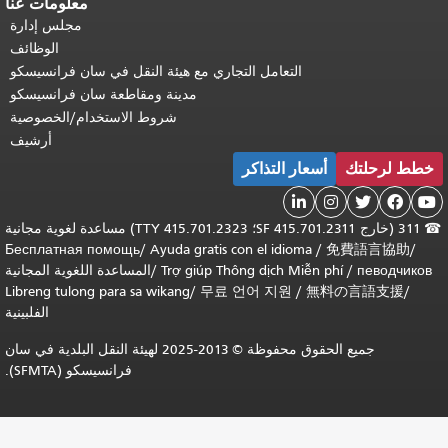
معلومات عنا
مجلس إدارة
الوظائف
التعامل التجاري مع هيئة النقل في سان فرانسيسكو
مدينة ومقاطعة سان فرانسيسكو
شروط الاستخدام/الخصوصية
أرشيف
خطط لرحلتك
أسعار التذاكر





☎
311 (خارج SF 415.701.2311؛ TTY 415.701.2323) مساعدة لغوية مجانية
Бесплатная помощь
/
Ayuda gratis con el idioma
/
免費語言協助
/
певодчиков
/
Trợ giúp Thông dịch Miễn phí
/
المساعدة اللغوية المجانية
Libreng tulong para sa wikang
/
무료 언어 지원
/
無料の言語支援
/
الفلبينية
جميع الحقوق محفوظة © 2013-2025 لهيئة النقل البلدية في سان
فرانسيسكو (SFMTA).