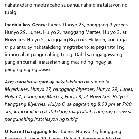
nakatakdang magtrabaho sa pangunahing instalasyon ng
tubig.
Ipadala kay Geary:
Lunes, Hunyo 25, hanggang Biyernes,
Hunyo 29, Lunes, Hulyo 2, hanggang Martes, Hulyo 3, at
Huwebes, Hulyo 5, hanggang Biyernes Hulyo 6, ang mga
tripulante ay nakatakdang magtrabaho sa pag-install ng
imburnal at pangunahing tubig. Dahil sa mga gawaing
pang-imburnal, inaasahan ang matinding ingay at
panginginig ng boses.
Ang trabaho sa gabi ay nakatakdang gawin mula
Miyerkules, Hunyo 27, hanggang Biyernes, Hunyo 29, Lunes,
Hulyo 2, hanggang Martes, Hulyo 3, at Huwebes, Hulyo 5,
hanggang Biyernes, Hulyo 6, sa pagitan ng 8:00 pm at 7:00
am, kung kailan nakatakdang magtrabaho ang mga crew sa
pangunahing instalasyon ng tubig.
O'Farrell hanggang Ellis:
Lunes, Hunyo 25, hanggang
Biyernes, Hunyo 29, Lunes, Hulyo 2, hanggang Martes,