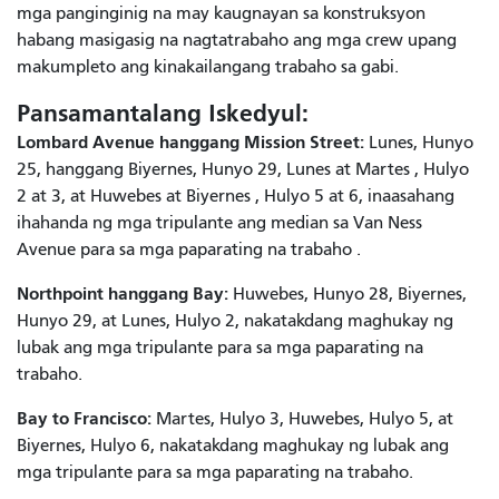
mga panginginig na may kaugnayan sa konstruksyon
habang masigasig na nagtatrabaho ang mga crew upang
makumpleto ang kinakailangang trabaho sa gabi.
Pansamantalang Iskedyul:
Lombard Avenue hanggang Mission Street:
Lunes, Hunyo
25, hanggang Biyernes, Hunyo 29, Lunes
at Martes
, Hulyo
2
at
3, at Huwebes
at Biyernes
, Hulyo 5
at
6, inaasahang
ihahanda ng mga tripulante ang median sa Van Ness
Avenue para sa mga paparating na trabaho
.
Northpoint hanggang Bay:
Huwebes, Hunyo 28, Biyernes,
Hunyo 29, at Lunes, Hulyo 2, nakatakdang maghukay ng
lubak ang mga tripulante para sa mga paparating na
trabaho.
Bay to Francisco:
Martes, Hulyo 3, Huwebes, Hulyo 5, at
Biyernes, Hulyo 6, nakatakdang maghukay ng lubak ang
mga tripulante para sa mga paparating na trabaho.