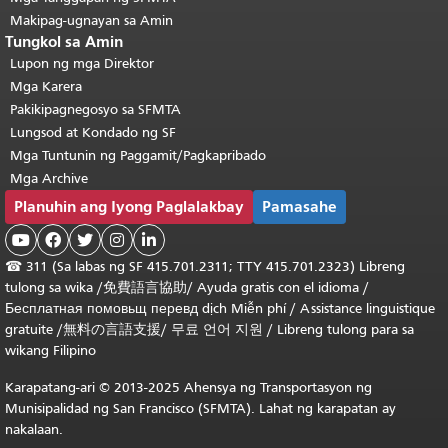
Makipag-ugnayan sa Amin
Tungkol sa Amin
Lupon ng mga Direktor
Mga Karera
Pakikipagnegosyo sa SFMTA
Lungsod at Kondado ng SF
Mga Tuntunin ng Paggamit/Pagkapribado
Mga Archive
Planuhin ang Iyong Paglalakbay
Pamasahe





☎
311 (Sa labas ng SF 415.701.2311; TTY 415.701.2323) Libreng
tulong sa wika /
免費語言協助
/
Ayuda gratis con el idioma
/
Бесплатная
помовьщ
перевд
dịch Miễn phí
/
Assistance linguistique
gratuite
/
無料の言語支援
/
무료 언어 지원
/
Libreng tulong para sa
wikang Filipino
Karapatang-ari © 2013-2025 Ahensya ng Transportasyon ng
Munisipalidad ng San Francisco (SFMTA). Lahat ng karapatan ay
nakalaan.