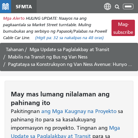
Laktawan
SFMTA
I-
ang
tog
Mga Alerto
HULING UPDATE: Naayos na ang
pangunahing
ang
Mag-
pagkaantala sa Market Street turntable. Muling
nilalaman
nab
bumubukas ang serbisyo ng Papasok/Palabas na Powell
subscribe
Cable Car Line.
(Higit pa:
32
sa nakalipas na 48 oras)
Tahanan
Mga Update sa Paglalakbay at Transit
Mabilis na Transit ng Bus ng Van Ness
Pagtataya sa Konstruksyon ng Van Ness Avenue: Hunyo 25 - Hulyo 6, 2018
May mas lumang nilalaman ang
pahinang ito
Pakitingnan
ang Mga Kaugnay na Proyekto
sa
pahinang ito para sa kasalukuyang
impormasyon ng proyekto. Tingnan ang
Mga
Update sa Paglalakbay at Transit
para sa