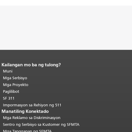
Kailangan mo ba ng tulong?
Katapusan ng nilalaman ng
pahina.
Muni
Ang natitirang bahagi ng
pahinang ito ay nauulit sa bawat
Mga Serbisyo
pahina.
Bumalik sa tuktok ng
Mga Proyekto
pangunahing nilalaman
.
Paglilibot
SF 311
Impormasyon sa Rehiyon ng 511
Manatiling Konektado
Mga Reklamo sa Diskriminasyon
Sentro ng Serbisyo sa Kustomer ng SFMTA
Mga Tanggapan ng SFMTA