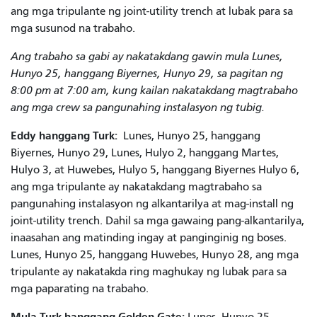
ang mga tripulante ng joint-utility trench at lubak para sa
mga susunod na trabaho.
Ang trabaho sa gabi ay nakatakdang gawin mula Lunes,
Hunyo 25, hanggang Biyernes, Hunyo 29, sa pagitan ng
8:00 pm at 7:00 am, kung kailan nakatakdang magtrabaho
ang mga crew sa pangunahing instalasyon ng tubig.
Eddy hanggang Turk:
Lunes, Hunyo 25, hanggang
Biyernes, Hunyo 29, Lunes, Hulyo 2, hanggang Martes,
Hulyo 3, at Huwebes, Hulyo 5, hanggang Biyernes Hulyo 6,
ang mga tripulante ay nakatakdang magtrabaho sa
pangunahing instalasyon ng alkantarilya at mag-install ng
joint-utility trench. Dahil sa mga gawaing pang-alkantarilya,
inaasahan ang matinding ingay at panginginig ng boses.
Lunes, Hunyo 25, hanggang Huwebes, Hunyo 28, ang mga
tripulante ay nakatakda ring maghukay ng lubak para sa
mga paparating na trabaho.
Mula Turk hanggang Golden Gate:
Lunes, Hunyo 25,