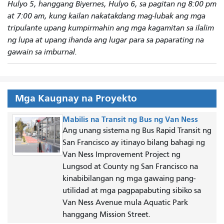
Hulyo 5, hanggang Biyernes, Hulyo 6, sa pagitan ng 8:00 pm
at 7:00 am, kung kailan nakatakdang mag-lubak ang mga
tripulante upang kumpirmahin ang mga kagamitan sa ilalim
ng lupa at upang ihanda ang lugar para sa paparating na
gawain sa imburnal.
Mga Kaugnay na Proyekto
Mabilis na Transit ng Bus ng Van Ness
Ang unang sistema ng Bus Rapid Transit ng
San Francisco ay itinayo bilang bahagi ng
Van Ness Improvement Project ng
Lungsod at County ng San Francisco na
kinabibilangan ng mga gawaing pang-
utilidad at mga pagpapabuting sibiko sa
Van Ness Avenue mula Aquatic Park
hanggang Mission Street.