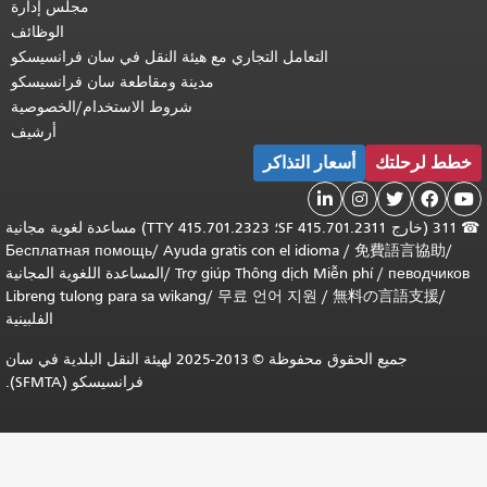
مجلس إدارة
الوظائف
التعامل التجاري مع هيئة النقل في سان فرانسيسكو
مدينة ومقاطعة سان فرانسيسكو
شروط الاستخدام/الخصوصية
أرشيف
خطط لرحلتك
أسعار التذاكر





☎
311 (خارج SF 415.701.2311؛ TTY 415.701.2323) مساعدة لغوية مجانية
Бесплатная помощь
/
Ayuda gratis con el idioma
/
免費語言協助
/
певодчиков
/
Trợ giúp Thông dịch Miễn phí
/
المساعدة اللغوية المجانية
Libreng tulong para sa wikang
/
무료 언어 지원
/
無料の言語支援
/
الفلبينية
جميع الحقوق محفوظة © 2013-2025 لهيئة النقل البلدية في سان
فرانسيسكو (SFMTA).