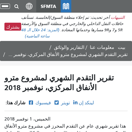
انتقل
SFMTA
تبد
إلى
الت
التنبيهات
آخر تحديث: تم إخلاء منطقة السوق/الخامسة. تستأنف
المحتوى
حافلات النقل الداخلي والخارجي في منطقة السوق والأرصفة
الرئيسي
يشترك
5R و7 و9R مسارها وخدماتها المعتادة.
(المزيد:
24
خلال الـ 48
ساعة الماضية)
بيت
معلومات عنا
التقارير والوثائق
تقرير التقدم الشهري لمشروع مترو الأنفاق المركزي، نوفمبر 2018
تقرير التقدم الشهري لمشروع مترو
الأنفاق المركزي، نوفمبر 2018
شارك هذا:
لينكد إن
تويتر
فيسبوك
الخميس، 1 نوفمبر 2018
هذا تقرير شهري عام عن التقدم المحرز في مشروع مترو الأنفاق