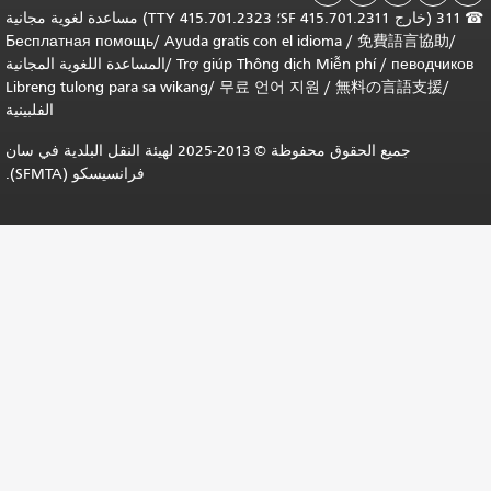
311 (خارج SF 415.701.2311؛ TTY 415.701.2323) مساعدة لغوية مجانية
Бесплатная помощь
/
Ayuda gratis con el idioma
/
免費語言協助
певодчи
/
Trợ giúp Thông dịch Miễn phí
/
المساعدة اللغوية المجانية
Libreng tulong para sa wikang
/
무료 언어 지원
/
無料の言語支援
/
الفلبينية
جميع الحقوق محفوظة © 2013-2025 لهيئة النقل البلدية في سان
فرانسيسكو (SFMTA).