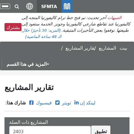
انتقل
SFMTA
تبديل
إلى
التنقل
التنبيهات
آخر تحديث: تم فتح خط ترام كاليفورنيا المتجه إلى
المحتوى
فورنيا عند تقاطع شارعي كاليفورنيا وجونز. الخدمة ستعود إلى
الرئيسي
يشترك
عتها. توقعوا بعض التأخيرات المتبقية.
(المزيد:
30 تأخيرًا
خلال
الـ 48 ساعة الماضية)
ت
المشاريع
تقارير المشاريع
المزيد في هذا القسم
تقارير المشاريع
شارك هذا:
لينكد إن
تويتر
فيسبوك
المشاريع ذات الصلة
تطبيق