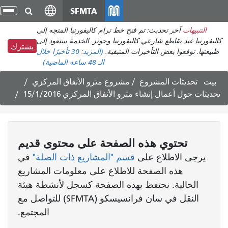
انتقل
SFMTA
تبد
إلى
الت
التنبيهات
آخر تحديث: تم فتح خط ترام كاليفورنيا المتجه إلى
المحتوى
كاليفورنيا عند تقاطع شارعي كاليفورنيا وجونز. الخدمة ستعود إلى
الرئيسي
يشترك
طبيعتها. توقعوا بعض التأخيرات المتبقية.
(المزيد:
30 تأخيرًا
خلال
الـ 48 ساعة الماضية)
بيت
تحديثات المشروع
مشروع مترو الأنفاق المركزي
تحديثات حول أعمال إنشاء مترو الأنفاق المركزي 15/1/2016
تحتوي هذه الصفحة على محتوى قديم
يرجى الاطلاع على
قسم "المشاريع ذات الصلة"
في
هذه الصفحة للاطلاع على معلومات المشاريع
الحالية. نحتفظ بهذه الصفحة كسجل لأنشطة هيئة
النقل في سان فرانسيسكو (SFMTA) للتواصل مع
المجتمع.