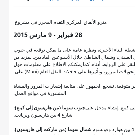
مترو الأنفاق المركزي
التقدم المحرز في مشروع
28 فبراير - 9 مارس 2015
طة البناء الأخيرة، ونظرة عامة على ما يمكن توقعه في جنوب
 الصيني، وشمال الشاطئ خلال الأسبوعين القادمين. لمزيد من
النقر على الروابط أدناه. كما يمكنكم الاطلاع على معلومات حول
ويلات المرور، وتأثيرها على حافلات النقل العام (Muni) على
ير متوقعة. نشجع الجمهور على متابعة إشعارات المرور والمشاة
المنشورة في مواقع العمل.
جنوب سوما (من هاريسون إلى كينغ):
 4 من هاريسون إلى كينغ. إنشاء مدخل على
شارع 4 بين هاريسون وبريانت.
شمال سوما (من ماركت إلى هاريسون):
أعمال حفر وبناء سقف المحطة على طول شارع 4 بين هوارد وفولسوم.