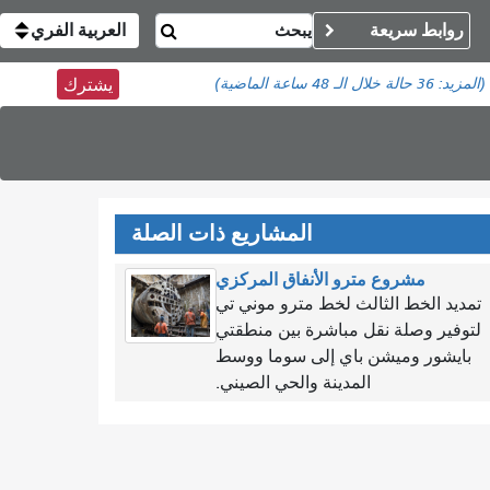
روابط سريعة
العربية الفري
(المزيد:
36 حالة
خلال الـ 48 ساعة الماضية)
يشترك
المشاريع ذات الصلة
مشروع مترو الأنفاق المركزي
تمديد الخط الثالث لخط مترو موني تي
لتوفير وصلة نقل مباشرة بين منطقتي
بايشور وميشن باي إلى سوما ووسط
المدينة والحي الصيني.