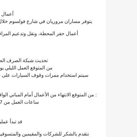
أعمال ا
يتوفر مساران مروريان في شارع فولسوم خلال ساعات الإنشا
أعمال حفر المحطة، ونقل وتدعيم المر
تحديث شبكة الصرف ال
من المتوقع العمل الليلي يومي 3 و 4 مارس من الساعة 7 مساءً حتى
ساعات العمل من 7 صباحًا إلى 4 مساءً. سيتم توفير مسار مروري على شارع باول.
قد تبدأ عمل
نتقدم بالشكر للشركات والمقيمين والمتسوقي