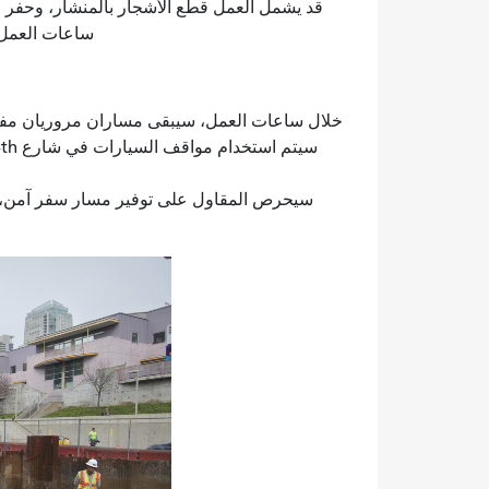
قد يشمل العمل قطع الأشجار بالمنشار، وحفر ا
ساعات العمل من الا
خلال ساعات العمل، سيبقى مساران مروريان مفتوحين في شارع 4th من شارع 
سيتم استخدام مواقف السيارات في شارع 4th من براينت إلى تاونسند كممرات مرور أثناء أعمال البناء
سيحرص المقاول على توفير مسار سفر آمن، 