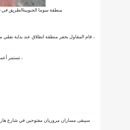
منطقة سوما الجنوبية
الطريق في شارع ٤ لكشف الجزء العلوي من خط 
، قام المقاول بحفر منطقة انطلاق عند بداية نفقَي مت
، تستمر أعما