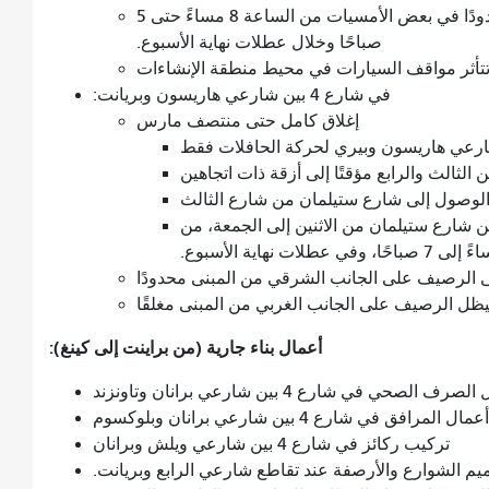
قد يكون الوصول إلى الطريق السريع I-80 محدودًا في بعض الأمسيات من الساعة 8 مساءً حتى 5
صباحًا وخلال عطلات نهاية الأسبوع.
تتأثر مواقف السيارات في محيط منطقة الإنشاءات
في شارع 4 بين شارعي هاريسون وبريانت:
إغلاق كامل حتى منتصف مارس
شارعي هاريسون وبيري لحركة الحافلات فقط
الثالث والرابع مؤقتًا إلى أزقة ذات اتجاهين
لوصول إلى شارع ستيلمان من شارع الثالث
ن شارع ستيلمان من الاثنين إلى الجمعة، من
 الرصيف على الجانب الشرقي من المبنى محدودًا
ظل الرصيف على الجانب الغربي من المبنى مغلقًا
أعمال بناء جارية (من براينت إلى كينغ):
رف الصحي في شارع 4 بين شارعي برانان وتاونزند
عمال المرافق في شارع 4 بين شارعي برانان وبلوكسوم
تركيب ركائز في شارع 4 بين شارعي ويلش وبرانان
ميم الشوارع والأرصفة عند تقاطع شارعي الرابع وبريانت.