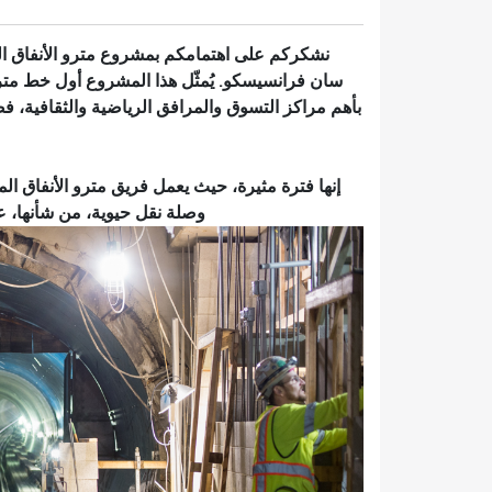
نشكركم على اهتمامكم بمشروع مترو الأنفاق المر
سان فرانسيسكو. يُمثّل هذا المشروع أول خط مترو 
بأهم مراكز التسوق والمرافق الرياضية والثقافية، ف
إنها فترة مثيرة، حيث يعمل فريق مترو الأنفاق ال
وصلة نقل حيوية، من شأنها، عند افتتاحها في عام ٢٠١٩، 