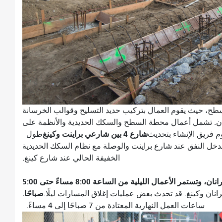
ح، حيث يقوم العمال بتركيب حديد التسليح وقوالب الخرسانة
لتالية من إنشاء محطة شارع 4 وبرانان. تشمل أعمال محطة السطح والسكك الحديدية والأنظمة على
شارع 4 بين شارعي براينت وكينغ
 فريق الإنشاء بتحديث
طول
السكك الحديدية في شارع 4 بين مدخل النفق عند شارع براينت والوصلة مع نظام السكك الحديدية
الخفيفة الحالي عند شارع كينغ.
تجري أعمال استبدال خط المياه في شارع 4 عند برانان، وتستمر الأعمال الليلية من الساعة 8:00 مساءً حتى 5:00
صباحًا.
نان وكينغ. قد تحدث بعض عمليات إغلاق المسارات ليلًا.
ساعات العمل النهارية المعتادة من 7 صباحًا إلى 4 مساءً.