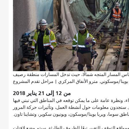
س المسار المتجه شمالًا، حيث تدخل المسارات منطقة رصيف
بوينا/موسكوني. مترو الأنفاق المركزي | مراحل تقدم المشروع
من 12 إلى 21 يناير 2018
اء، ونظرة عامة على ما يمكن توقعه في المناطق التي نبني فيها
ستجدون معلومات حول أنشطة العمل، وتأثيرات حركة المرور
اطق سوما، ويربا بوينا/موسكون، ويونيون سكوير، وتشاينا تاون.
واقع التوقف للتغيير تبعًا للظروف الطارئة. سيتم وضع لافتات