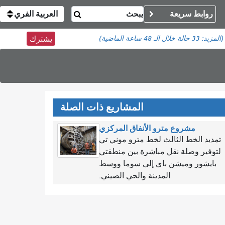
روابط سريعة
العربية الفري
(المزيد:
33 حالة
خلال الـ 48 ساعة الماضية)
يشترك
المشاريع ذات الصلة
مشروع مترو الأنفاق المركزي
تمديد الخط الثالث لخط مترو موني تي
لتوفير وصلة نقل مباشرة بين منطقتي
بايشور وميشن باي إلى سوما ووسط
المدينة والحي الصيني.