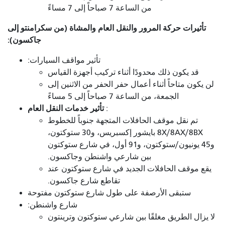
من الساعة 7 صباحاً إلى 7 مساءً
تأثيرات حركة المرور والنقل العام والمشاة (من سكرامنتو إلى
جاكسون):
تأثير مواقف السيارات:
قد يكون ذلك محدودًا أثناء تركيب أجهزة القياس
لن يكون متاحاً أثناء أعمال حفر الحفر من الاثنين إلى
الجمعة، من الساعة 7 صباحاً إلى 5 مساءً
تأثير خدمات النقل العام
:
تم نقل موقف الحافلات المتجهة جنوباً للخطوط
8X/8AX/8BX بايشور إكسبريس، و30 ستوكتون،
و45 يونيون/ستوكتون، و91 أول، في شارع ستوكتون
بين شارعي واشنطن وجاكسون.
يقع موقف الحافلات الجديد في شارع ستوكتون عند
تقاطع شارع جاكسون.
ستبقى الأرصفة على طول شارع ستوكتون مفتوحة
شارع واشنطن:
لا يزال الطريق مغلقًا بين شارعي ستوكتون وترينتون