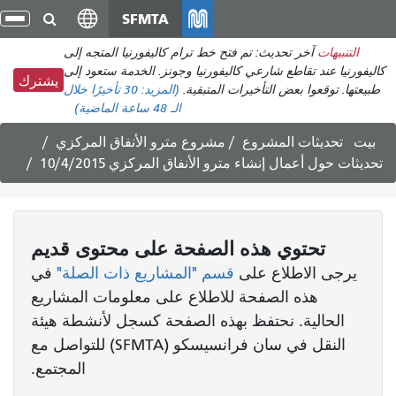
انتقل
SFMTA
تبد
إلى
الت
التنبيهات
آخر تحديث: تم فتح خط ترام كاليفورنيا المتجه إلى
المحتوى
كاليفورنيا عند تقاطع شارعي كاليفورنيا وجونز. الخدمة ستعود إلى
الرئيسي
يشترك
طبيعتها. توقعوا بعض التأخيرات المتبقية.
(المزيد:
30 تأخيرًا
خلال
الـ 48 ساعة الماضية)
بيت
تحديثات المشروع
مشروع مترو الأنفاق المركزي
تحديثات حول أعمال إنشاء مترو الأنفاق المركزي 10/4/2015
تحتوي هذه الصفحة على محتوى قديم
يرجى الاطلاع على
قسم "المشاريع ذات الصلة"
في
هذه الصفحة للاطلاع على معلومات المشاريع
الحالية. نحتفظ بهذه الصفحة كسجل لأنشطة هيئة
النقل في سان فرانسيسكو (SFMTA) للتواصل مع
المجتمع.