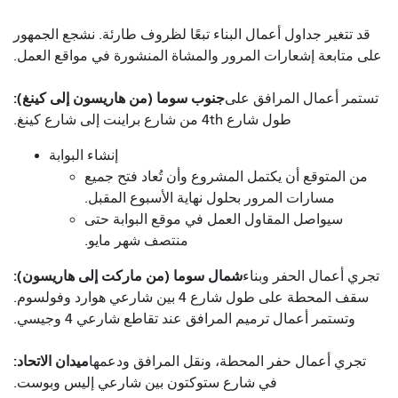
قد تتغير جداول أعمال البناء تبعًا لظروف طارئة. نشجع الجمهور
على متابعة إشعارات المرور والمشاة المنشورة في مواقع العمل.
جنوب سوما (من هاريسون إلى كينغ):
تستمر أعمال المرافق على
طول شارع 4th من شارع براينت إلى شارع كينغ.
إنشاء البوابة
من المتوقع أن يكتمل المشروع وأن تُعاد فتح جميع
مسارات المرور بحلول نهاية الأسبوع المقبل.
سيواصل المقاول العمل في موقع البوابة حتى
منتصف شهر مايو.
شمال سوما (من ماركت إلى هاريسون):
تجري أعمال الحفر وبناء
سقف المحطة على طول شارع 4 بين شارعي هوارد وفولسوم.
وتستمر أعمال ترميم المرافق عند تقاطع شارعي 4 وجيسي.
ميدان الاتحاد:
تجري أعمال حفر المحطة، ونقل المرافق ودعمها
في شارع ستوكتون بين شارعي إليس وبوست.