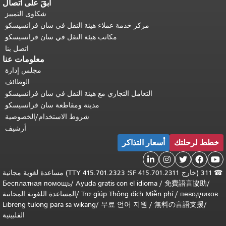
ابقَ على اتصال
شكاوى التمييز
مركز خدمة عملاء هيئة النقل في سان فرانسيسكو
مكاتب هيئة النقل في سان فرانسيسكو
اتصل بنا
معلومات عنا
مجلس إدارة
الوظائف
التعامل التجاري مع هيئة النقل في سان فرانسيسكو
مدينة ومقاطعة سان فرانسيسكو
شروط الاستخدام/الخصوصية
أرشيف
خطط لرحلتك
أسعار التذاكر





☎
311 (خارج SF 415.701.2311؛ TTY 415.701.2323) مساعدة لغوية مجانية
Бесплатная помощь
/
Ayuda gratis con el idioma
/
免費語言協助
/
певодчиков
/
Trợ giúp Thông dịch Miễn phí
/
المساعدة اللغوية المجانية
Libreng tulong para sa wikang
/
무료 언어 지원
/
無料の言語支援
/
الفلبينية