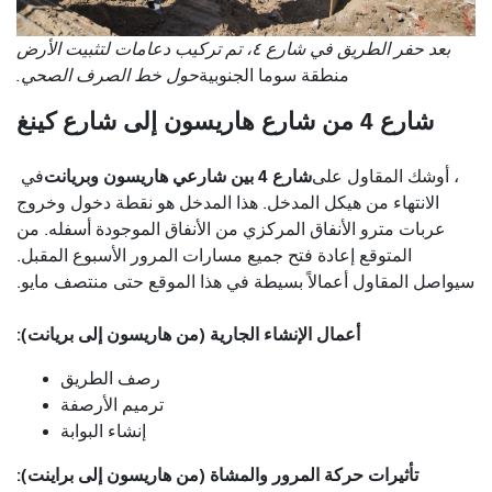
بعد حفر الطريق في شارع ٤، تم تركيب دعامات لتثبيت الأرض
منطقة سوما الجنوبية
حول خط الصرف الصحي.
شارع 4 من شارع هاريسون إلى شارع كينغ
شارع 4 بين شارعي هاريسون وبريانت
، أوشك المقاول على
في
الانتهاء من هيكل المدخل. هذا المدخل هو نقطة دخول وخروج
عربات مترو الأنفاق المركزي من الأنفاق الموجودة أسفله. من
المتوقع إعادة فتح جميع مسارات المرور الأسبوع المقبل.
سيواصل المقاول أعمالاً بسيطة في هذا الموقع حتى منتصف مايو.
أعمال الإنشاء الجارية (من هاريسون إلى بريانت):
رصف الطريق
ترميم الأرصفة
إنشاء البوابة
تأثيرات حركة المرور والمشاة (من هاريسون إلى براينت):