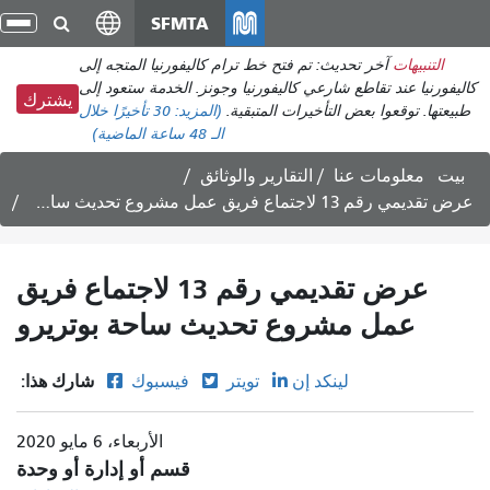
انتقل
SFMTA
تبد
إلى
الت
التنبيهات
آخر تحديث: تم فتح خط ترام كاليفورنيا المتجه إلى
المحتوى
كاليفورنيا عند تقاطع شارعي كاليفورنيا وجونز. الخدمة ستعود إلى
الرئيسي
يشترك
طبيعتها. توقعوا بعض التأخيرات المتبقية.
(المزيد:
30 تأخيرًا
خلال
الـ 48 ساعة الماضية)
بيت
معلومات عنا
التقارير والوثائق
عرض تقديمي رقم 13 لاجتماع فريق عمل مشروع تحديث ساحة بوتريرو
عرض تقديمي رقم 13 لاجتماع فريق
عمل مشروع تحديث ساحة بوتريرو
شارك هذا:
لينكد إن
تويتر
فيسبوك
الأربعاء، 6 مايو 2020
قسم أو إدارة أو وحدة