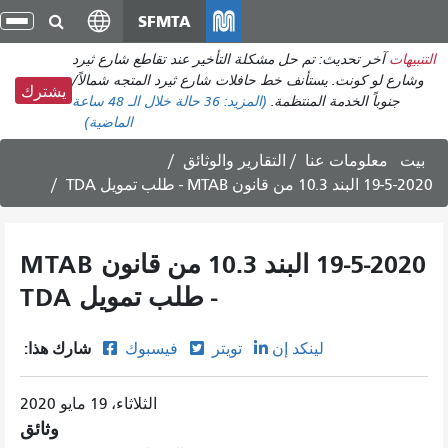
انتقل
SFMTA
تبد
إلى
الت
التنبيهات
آخر تحديث: تم حل مشكلة التأخير عند تقاطع شارع ثيرد
المحتوى
وشارع لو كونت. يستأنف خط حافلات شارع ثيرد المتجه شمالاً/
الرئيسي
يشترك
جنوباً الخدمة المنتظمة.
(المزيد:
36 حالة
خلال الـ 48 ساعة
الماضية)
بيت
معلومات عنا
التقارير والوثائق
19-5-2020 البند 10.3 من قانون MTAB - طلب تمويل TDA
19-5-2020 البند 10.3 من قانون MTAB
- طلب تمويل TDA
شارك هذا:
لينكد إن
تويتر
فيسبوك
الثلاثاء، 19 مايو 2020
وثائق