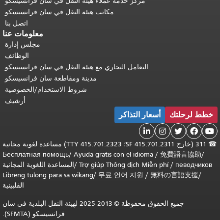
مركز خدمة عملاء هيئة النقل في سان فرانسيسكو
مكاتب هيئة النقل في سان فرانسيسكو
اتصل بنا
معلومات عنا
مجلس إدارة
الوظائف
التعامل التجاري مع هيئة النقل في سان فرانسيسكو
مدينة ومقاطعة سان فرانسيسكو
شروط الاستخدام/الخصوصية
أرشيف
خطط لرحلتك
أسعار التذاكر





☎
311 (خارج SF 415.701.2311؛ TTY 415.701.2323) مساعدة لغوية مجانية
Бесплатная помощь
/
Ayuda gratis con el idioma
/
免費語言協助
/
певодчиков
/
Trợ giúp Thông dịch Miễn phí
/
المساعدة اللغوية المجانية
Libreng tulong para sa wikang
/
무료 언어 지원
/
無料の言語支援
/
الفلبينية
جميع الحقوق محفوظة © 2013-2025 لهيئة النقل البلدية في سان
فرانسيسكو (SFMTA).