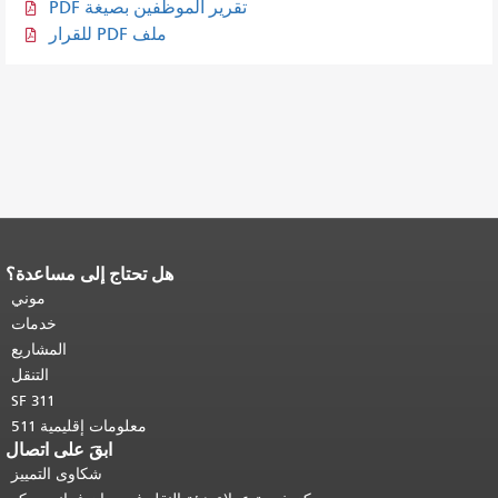
تقرير الموظفين بصيغة PDF
ملف PDF للقرار
هل تحتاج إلى مساعدة؟
نهاية محتوى الصفحة.
يتكرر باقي محتوى
هذه الصفحة في كل صفحة.
العودة إلى
موني
أعلى المحتوى الرئيسي
.
خدمات
المشاريع
التنقل
SF 311
معلومات إقليمية 511
ابقَ على اتصال
شكاوى التمييز