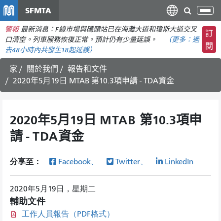
移
SFMTA
切
至
換
警報
最新消息：F線市場與碼頭站已在海灘大道和瓊斯大道交叉
主
訂
導
口清空。列車服務恢復正常。預計仍有少量延誤。
（更多：
過
要
閱
航
去48小時內共發生
18起延誤）
內
容
家
關於我們
報告和文件
2020年5月19日 MTAB 第10.3項申請 - TDA資金
2020年5月19日 MTAB 第10.3項申
請 - TDA資金
分享至：
Facebook、
Twitter、
LinkedIn
2020年5月19日，星期二
輔助文件
工作人員報告（PDF格式）