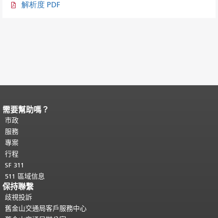
解析度 PDF
需要幫助嗎？
頁面內容結束。
本頁剩餘內容在每一頁
都會重複顯示。
市政
返回主要內容頂部
。
服務
專案
行程
SF 311
511 區域信息
保持聯繫
歧視投訴
舊金山交通局客戶服務中心