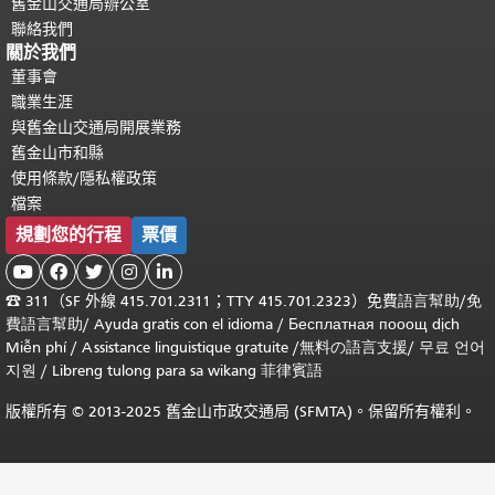
舊金山交通局辦公室
聯絡我們
關於我們
董事會
職業生涯
與舊金山交通局開展業務
舊金山市和縣
使用條款/隱私權政策
檔案
規劃您的行程
票價





☎
311（SF 外線 415.701.2311；TTY 415.701.2323）免費
語言幫助
/
免
費
語言幫助
/ Ayuda gratis con el idioma
/ Бесплатная
пооощ dịch
Miễn phí
/
Assistance linguistique gratuite
/
無料の語言支援
/
무료 언어
지원
/
Libreng tulong para sa wikang 菲律賓語
版權所有 © 2013-2025 舊金山市政交通局 (SFMTA)。保留所有權利。